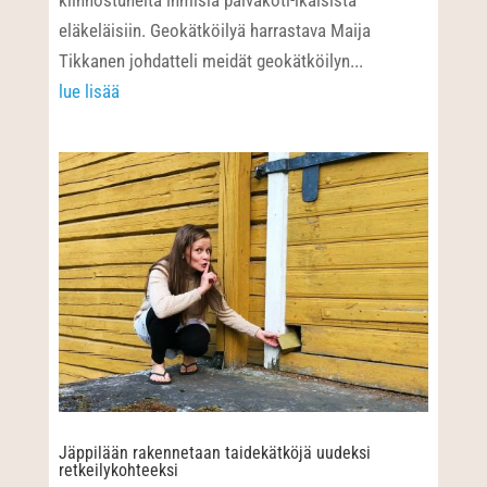
kiinnostuneita ihmisiä päiväkoti-ikäisistä
eläkeläisiin. Geokätköilyä harrastava Maija
Tikkanen johdatteli meidät geokätköilyn...
lue lisää
Jäppilään rakennetaan taidekätköjä uudeksi
retkeilykohteeksi