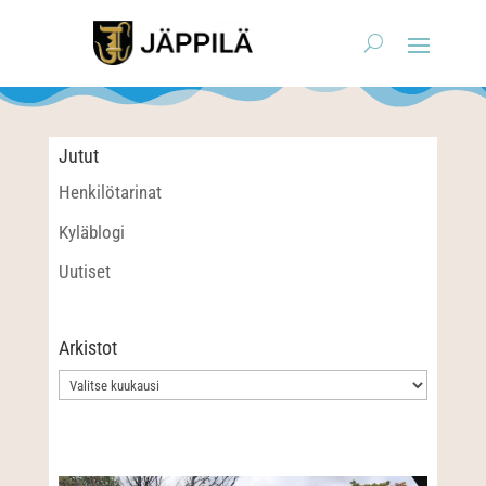
Jutut
Henkilötarinat
Kyläblogi
Uutiset
Arkistot
Arkistot