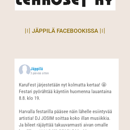
〣 JÄPPILÄ FACEBOOKISSA 〣
Jäppilä
3 päivää sitten
KaruFest järjestetään nyt kolmatta kertaa! 🤩
Festari pyörähtää käyntiin huomenna lauantaina
8.8. klo 19.
Harvalla festarilla pääsee näin lähelle esiintyvää
artistia! DJ JOSIM soittaa koko illan musiikkia.
Ja bileet räjäyttää takuuvarmasti aivan omalle