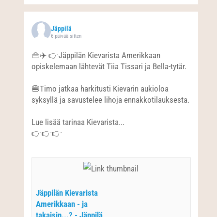
Jäppilä
6 päivää sitten
👜✈️ 👉Jäppilän Kievarista Amerikkaan
opiskelemaan lähtevät Tiia Tissari ja Bella-tytär.
🍔Timo jatkaa harkitusti Kievarin aukioloa
syksyllä ja savustelee lihoja ennakkotilauksesta.
Lue lisää tarinaa Kievarista...
👉👉👉
Jäppilän Kievarista
Amerikkaan - ja
takaisin...? - Jäppilä