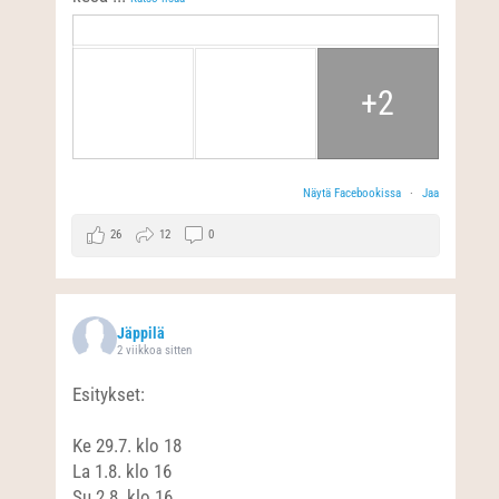
+2
Näytä Facebookissa
·
Jaa
26
12
0
Jäppilä
2 viikkoa sitten
Esitykset:
Ke 29.7. klo 18
La 1.8. klo 16
Su 2.8. klo 16