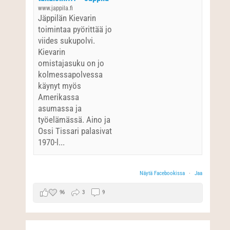
www.jappila.fi
Jäppilän Kievarin
toimintaa pyörittää jo
viides sukupolvi.
Kievarin
omistajasuku on jo
kolmessapolvessa
käynyt myös
Amerikassa
asumassa ja
työelämässä. Aino ja
Ossi Tissari palasivat
1970-l...
Näytä Facebookissa
·
Jaa
96
3
9