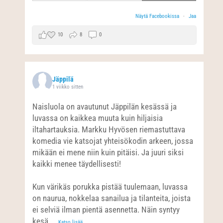
Näytä Facebookissa
·
Jaa
10
8
0
Jäppilä
1 viikko sitten
Naisluola on avautunut Jäppilän kesässä ja
luvassa on kaikkea muuta kuin hiljaisia
iltahartauksia. Markku Hyvösen riemastuttava
komedia vie katsojat yhteisökodin arkeen, jossa
mikään ei mene niin kuin pitäisi. Ja juuri siksi
kaikki menee täydellisesti!
Kun värikäs porukka pistää tuulemaan, luvassa
on naurua, nokkelaa sanailua ja tilanteita, joista
ei selviä ilman pientä asennetta. Näin syntyy
kesä
...
Katso lisää