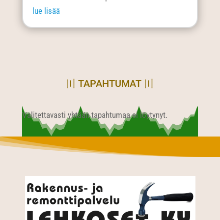
lue lisää
〣 TAPAHTUMAT 〣
Valitettavasti yhtään tapahtumaa ei löytynyt.