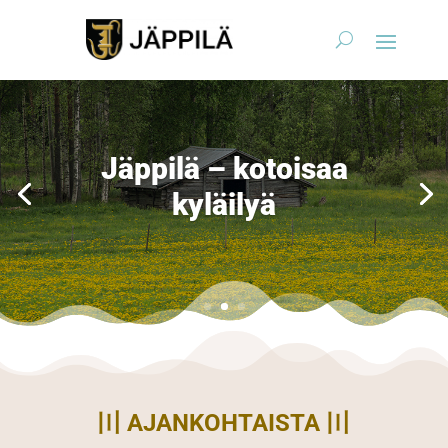
Jäppilä – kotoisaa
kyläilyä
〣 AJANKOHTAISTA 〣