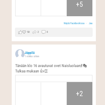
+5
Näytä Facebookissa
·
Jaa
50
2
0
Jäppilä
1 viikko sitten
Tänään klo 16 avautuvat ovet Naisluolaan💃🎭
Tulkaa mukaan 👍👏
+2