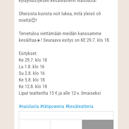
kyläyhdistyksen kesäteatterin Naisluola!
Oheisista kuvista voit lukea, mitä yleisö oli
mieltä😍!
Tervetuloa viettämään meidän kanssamme
kesäiltaa☀️! Seuraava esitys on KE 29.7. klo 18.
Esitykset:
Ke 29.7. klo 18
La 1.8. klo 16
Su 2.8. klo 16
Ke 5.8. klo 18
Ke 12.8. klo 18
Liput teatterilta 15 € ja alle 12-v. ilmaiseksi
#naisluola
#tätipoweria
#kesäteatteria