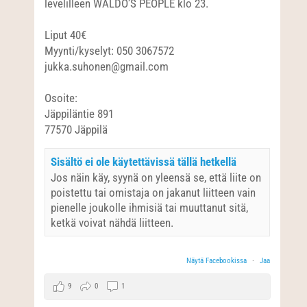
levelilleen WALDO’S PEOPLE klo 23.
Liput 40€
Myynti/kyselyt: 050 3067572
jukka.suhonen@gmail.com
Osoite:
Jäppiläntie 891
77570 Jäppilä
Sisältö ei ole käytettävissä tällä hetkellä
Jos näin käy, syynä on yleensä se, että liite on
poistettu tai omistaja on jakanut liitteen vain
pienelle joukolle ihmisiä tai muuttanut sitä,
ketkä voivat nähdä liitteen.
Näytä Facebookissa
·
Jaa
9
0
1