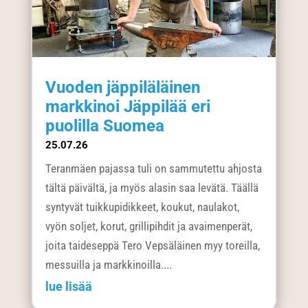
Vuoden jäppiläläinen
markkinoi Jäppilää eri
puolilla Suomea
25.07.26
Teranmäen pajassa tuli on sammutettu ahjosta
tältä päivältä, ja myös alasin saa levätä. Täällä
syntyvät tuikkupidikkeet, koukut, naulakot,
vyön soljet, korut, grillipihdit ja avaimenperät,
joita taideseppä Tero Vepsäläinen myy toreilla,
messuilla ja markkinoilla....
lue lisää