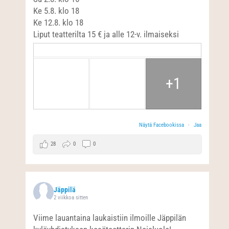
Ke 5.8. klo 18
Ke 12.8. klo 18
Liput teatterilta 15 € ja alle 12-v. ilmaiseksi
+1
Näytä Facebookissa
·
Jaa
28
0
0
Jäppilä
2 viikkoa sitten
Viime lauantaina laukaistiin ilmoille Jäppilän