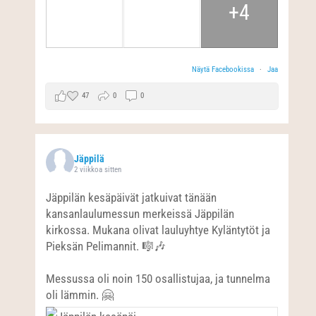
+4
Näytä Facebookissa
·
Jaa
47
0
0
Jäppilä
2 viikkoa sitten
Jäppilän kesäpäivät jatkuivat tänään
kansanlaulumessun merkeissä Jäppilän
kirkossa. Mukana olivat lauluyhtye Kyläntytöt ja
Pieksän Pelimannit. 🎼🎶
Messussa oli noin 150 osallistujaa, ja tunnelma
oli lämmin. 🤗