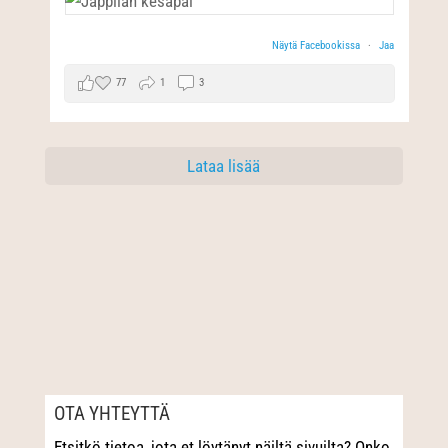
Näytä Facebookissa
·
Jaa
77
1
3
Lataa lisää
OTA YHTEYTTÄ
Etsitkö tietoa, jota et löytänyt näiltä sivuilta? Onko