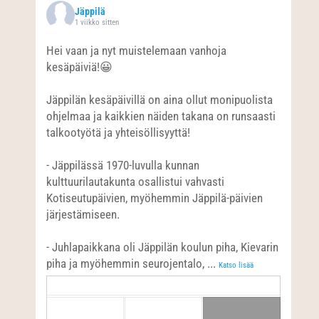
Jäppilä
1 viikko sitten
Hei vaan ja nyt muistelemaan vanhoja
kesäpäiviä!😀
Jäppilän kesäpäivillä on aina ollut monipuolista
ohjelmaa ja kaikkien näiden takana on runsaasti
talkootyötä ja yhteisöllisyyttä!
- Jäppilässä 1970-luvulla kunnan
kulttuurilautakunta osallistui vahvasti
Kotiseutupäivien, myöhemmin Jäppilä-päivien
järjestämiseen.
- Juhlapaikkana oli Jäppilän koulun piha, Kievarin
piha ja myöhemmin seurojentalo,
...
Katso lisää