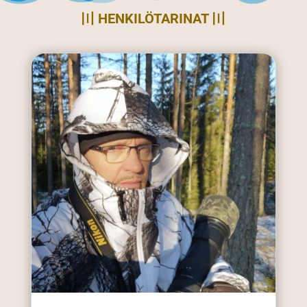
〣 HENKILÖTARINAT 〣