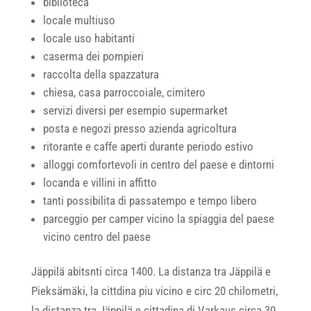
biblioteca
locale multiuso
locale uso habitanti
caserma dei pompieri
raccolta della spazzatura
chiesa, casa parroccoiale, cimitero
servizi diversi per esempio supermarket
posta e negozi presso azienda agricoltura
ritorante e caffe aperti durante periodo estivo
alloggi comfortevoli in centro del paese e dintorni
locanda e villini in affitto
tanti possibilita di passatempo e tempo libero
parceggio per camper vicino la spiaggia del paese
vicino centro del paese
Jäppilä abitsnti circa 1400. La distanza tra Jäppilä e
Pieksämäki, la cittdina piu vicino e circ 20 chilometri,
la distanza tra Jäppilä e cittadina di Varkaus circa 30