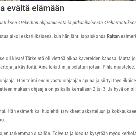
ja eväitä elämään
ustuksen 4H-kerhon ohjaamisesta ja pitkäaikaisesta 4H-harrastukses
tus alkoi eskari-ikäisenä, kun hän lähti isosiskonsa
Raitan
esimer
e oli kivaa! Tärkeintä oli viettää aikaa kavereiden kanssa. Mutta jo 
toja ja käsitöitä. Aina leikittiin ja pelattiin jotain, Pihla muistelee.
ohjaaja. Hän toimi ensin vastuuohjaajan apuna ja siirtyi täysi-ikäise
tteen mukaan ohjaajia on paikalla kerrallaan 2 tai 3. Ja hyvä on oll
i. Hän esimerkiksi huolehtii tarvikkeet askarteluun ja kokkaukseen.
oo.
ojen tarkemman sisällön. Toiveita ja ideoita kysytään myös kerholai