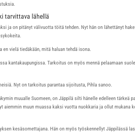
stuksia.
i tarvittava lähellä
laaksi ja on pitänyt välivuotta töitä tehden. Nyt hän on lähettänyt 
äsykokeita.
a en vielä tiedäkään, mitä haluan tehdä isona.
assa kantakaupungissa. Tarkoitus on myös mennä pelaamaan suole
eisiä. Nyt on tarkoitus parantaa sijoitusta, Pihla sanoo.
äkymin muualle Suomeen, on Jäppilä silti hänelle edelleen tärkeä pai
änyt aiemmin muun muassa kaksi vuotta nuokkaria ja ollut mukana 
tyksen kesäsomettajana. Hän on myös työskennellyt Jäppilässä last