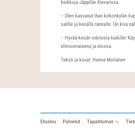
keikkoja Jäppilän Kievarissa.
− Olen kasvanut ihan kirkonkylän kupe
salille ja kesällä rannalle. On kiva n
− Hyvää kesän odotusta kaikille! Käytt
elinvoimaisena ja elossa.
Teksti ja kuvat: Hanna Moilanen
Etusivu
Palvelut
Tapahtumat
Tiet