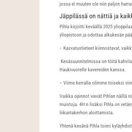
jossa ei muuten ole niin paljon harra
Jäppilässä on nättiä ja kaikk
Pihla kirjoitti keväällä 2025 ylioppi
yliopistoon ja odottaa alkukesän pä
− Kasvatustieteet kiinnostavat, vaikk
Kesäsuunnitelmissa on töitä kahvil
Haukivuorelle kavereiden kanssa.
− Viime kerralla olimme toiseksi viim
Vaikka opinnot vievät Pihlan näillä n
muistoja. 4H:n lisäksi Pihla on vet
liikuntakerhon aloittamista.
Yhtenä kesänä Pihla toimi kyläyhdis