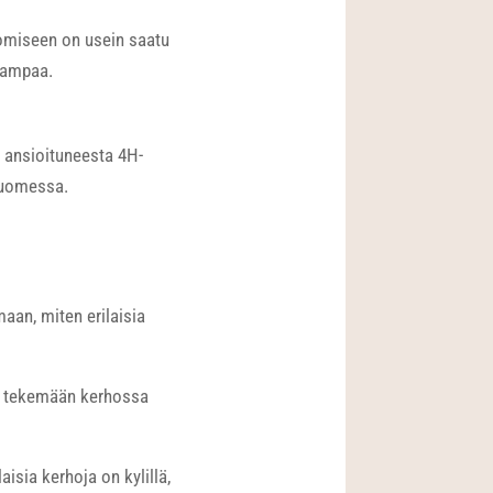
ipomiseen on usein saatu
avampaa.
 ansioituneesta 4H-
Suomessa.
an, miten erilaisia
vät tekemään kerhossa
sia kerhoja on kylillä,