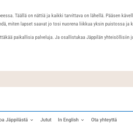
essa. Täällä on nättiä ja kaikki tarvittava on lähellä. Pääsen kävel
ähdä, miten lapset saavat jo tosi nuorena liikkua yksin puistossa ja 
äkää paikallisia palveluja. Ja osallistukaa Jäppilän yhteisöllisiin ju
oa Jäppilästä
Jutut
In English
Ota yhteyttä