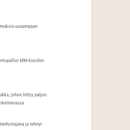
hakemuksia useampaan
ntopallon MM-kisoihin
kka, johon liittyy paljon
kokeilemassa
enhoitajana ja tehnyt