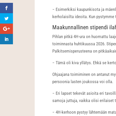
− Esimerkiksi kaupunkisota ja mäenla
kerholaisilta ideoita. Kun pystymme 
Maakunnallinen stipendi ila
Pihlan pitkä 4H-ura on huomattu laa
toiminnasta huhtikuussa 2026. Stipe
Palkitsemisperusteena on pitkäaikain
− Tämä oli kiva yllätys. Ehkä se kerto
Ohjaajana toimiminen on antanut myö
persoonia lasten joukossa voi olla.
− Eri lapset tekevät asioita eri tavo
samoja juttuja, vaikka olisi erilaiset 
− 4H-kerhoon pystyy lähtemään matala