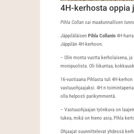
4H-kerhosta oppia 
Pihla Collan sai maakunnallisen tunn
Jäppiläläisen
Pihla Collanin
4H-harras
Jäppilän 4H-kerhoon.
− Olin monta vuotta kerholaisena, ja s
monipuolista. Oli liikuntaa, kokkausker
16-vuotiaana Pihlasta tuli 4H-kerhon 
vastuuohjaajaksi. 4H:n toimintaperiaa
olla helposti parikymmentä.
− Vastuuohjaajan työnkuva on laajemp
tukea, mikä on hieno asia, Pihla kert
Ohjaajat suunnittelevat yhdessä kerh