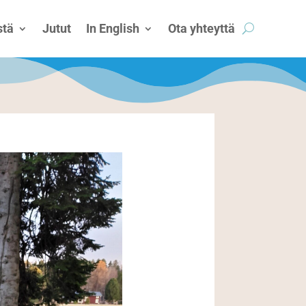
tä
Jutut
In English
Ota yhteyttä