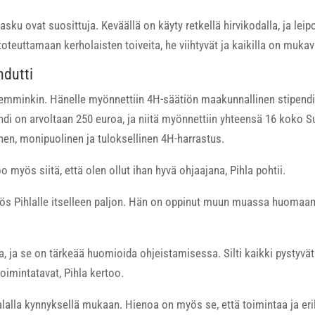
sku ovat suosittuja. Keväällä on käyty retkellä hirvikodalla, ja le
toteuttamaan kerholaisten toiveita, he viihtyvät ja kaikilla on muk
hdutti
jemminkin. Hänelle myönnettiin 4H-säätiön maakunnallinen stipendi
ndi on arvoltaan 250 euroa, ja niitä myönnettiin yhteensä 16 koko 
en, monipuolinen ja tuloksellinen 4H-harrastus.
o myös siitä, että olen ollut ihan hyvä ohjaajana, Pihla pohtii.
s Pihlalle itselleen paljon. Hän on oppinut muun muassa huomaama
illa, ja se on tärkeää huomioida ohjeistamisessa. Silti kaikki pysty
toimintatavat, Pihla kertoo.
lla kynnyksellä mukaan. Hienoa on myös se, että toimintaa ja erilai