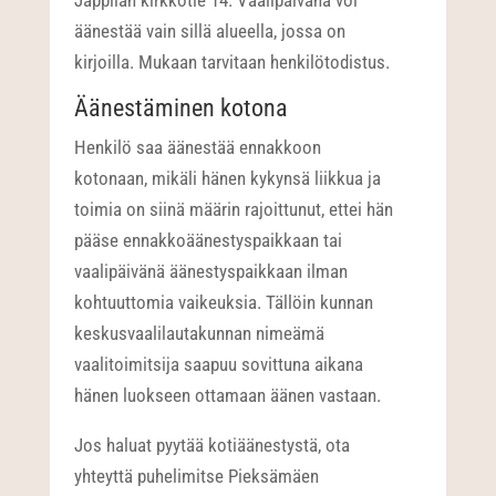
Jäppilän kirkkotie 14. Vaalipäivänä voi
äänestää vain sillä alueella, jossa on
kirjoilla. Mukaan tarvitaan henkilötodistus.
Äänestäminen kotona
Henkilö saa äänestää ennakkoon
kotonaan, mikäli hänen kykynsä liikkua ja
toimia on siinä määrin rajoittunut, ettei hän
pääse ennakkoäänestyspaikkaan tai
vaalipäivänä äänestyspaikkaan ilman
kohtuuttomia vaikeuksia. Tällöin kunnan
keskusvaalilautakunnan nimeämä
vaalitoimitsija saapuu sovittuna aikana
hänen luokseen ottamaan äänen vastaan.
Jos haluat pyytää kotiäänestystä, ota
yhteyttä puhelimitse Pieksämäen