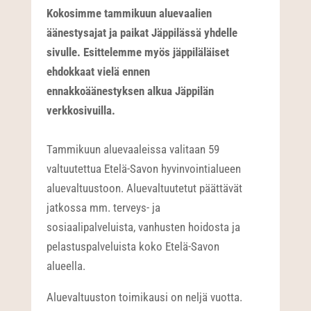
Kokosimme tammikuun aluevaalien
äänestysajat ja paikat Jäppilässä yhdelle
sivulle. Esittelemme myös jäppiläläiset
ehdokkaat vielä ennen
ennakkoäänestyksen alkua Jäppilän
verkkosivuilla.
Tammikuun aluevaaleissa valitaan 59
valtuutettua Etelä-Savon hyvinvointialueen
aluevaltuustoon. Aluevaltuutetut päättävät
jatkossa mm. terveys- ja
sosiaalipalveluista, vanhusten hoidosta ja
pelastuspalveluista koko Etelä-Savon
alueella.
Aluevaltuuston toimikausi on neljä vuotta.