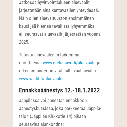
Jatkossa hyvinvointialueen aluevaalit
järjestetään aina kuntavaalien yhteydessä.
Näin ollen aluevaltuuston ensimmäinen
kausi jää hieman tavallista lyhyemmäksi,
eli seuraavat aluevaalit järjestetään vuonna
2025.
Tutustu aluevaaleihin tarkemmin
osoitteessa
www.etela-savo.fi/aluevaalit
ja
oikeusministeriön virallisilla vaalisivuilla
www.vaalit.fi/aluevaalit
Ennakkoäänestys 12.-18.1.2022
Jäppilässä voi äänestää ennakkoon
äänestysbussissa, joka parkkeeraa Jäppilä-
talon (Jäppilän Kirkkotie 14) pihaan
seuraavina ajankohtina: