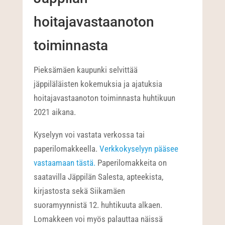
hoitajavastaanoton
toiminnasta
Pieksämäen kaupunki selvittää
jäppiläläisten kokemuksia ja ajatuksia
hoitajavastaanoton toiminnasta huhtikuun
2021 aikana.
Kyselyyn voi vastata verkossa tai
paperilomakkeella.
Verkkokyselyyn pääsee
vastaamaan tästä.
Paperilomakkeita on
saatavilla Jäppilän Salesta, apteekista,
kirjastosta sekä Siikamäen
suoramyynnistä 12. huhtikuuta alkaen.
Lomakkeen voi myös palauttaa näissä