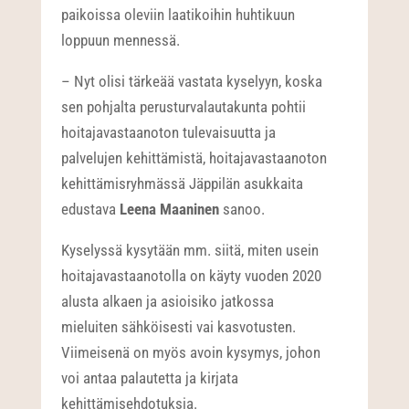
paikoissa oleviin laatikoihin huhtikuun
loppuun mennessä.
– Nyt olisi tärkeää vastata kyselyyn, koska
sen pohjalta perusturvalautakunta pohtii
hoitajavastaanoton tulevaisuutta ja
palvelujen kehittämistä, hoitajavastaanoton
kehittämisryhmässä Jäppilän asukkaita
edustava
Leena Maaninen
sanoo.
Kyselyssä kysytään mm. siitä, miten usein
hoitajavastaanotolla on käyty vuoden 2020
alusta alkaen ja asioisiko jatkossa
mieluiten sähköisesti vai kasvotusten.
Viimeisenä on myös avoin kysymys, johon
voi antaa palautetta ja kirjata
kehittämisehdotuksia.