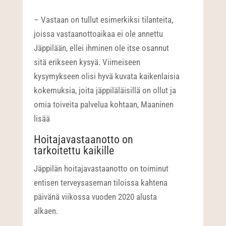
– Vastaan on tullut esimerkiksi tilanteita,
joissa vastaanottoaikaa ei ole annettu
Jäppilään, ellei ihminen ole itse osannut
sitä erikseen kysyä. Viimeiseen
kysymykseen olisi hyvä kuvata kaikenlaisia
kokemuksia, joita jäppiläläisillä on ollut ja
omia toiveita palvelua kohtaan, Maaninen
lisää
Hoitajavastaanotto on
tarkoitettu kaikille
Jäppilän hoitajavastaanotto on toiminut
entisen terveysaseman tiloissa kahtena
päivänä viikossa vuoden 2020 alusta
alkaen.