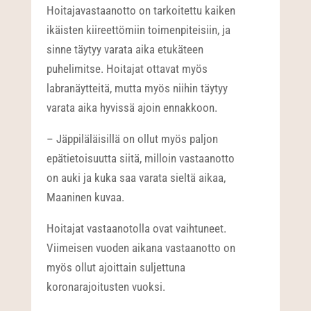
Hoitajavastaanotto on tarkoitettu kaiken
ikäisten kiireettömiin toimenpiteisiin, ja
sinne täytyy varata aika etukäteen
puhelimitse. Hoitajat ottavat myös
labranäytteitä, mutta myös niihin täytyy
varata aika hyvissä ajoin ennakkoon.
– Jäppiläläisillä on ollut myös paljon
epätietoisuutta siitä, milloin vastaanotto
on auki ja kuka saa varata sieltä aikaa,
Maaninen kuvaa.
Hoitajat vastaanotolla ovat vaihtuneet.
Viimeisen vuoden aikana vastaanotto on
myös ollut ajoittain suljettuna
koronarajoitusten vuoksi.