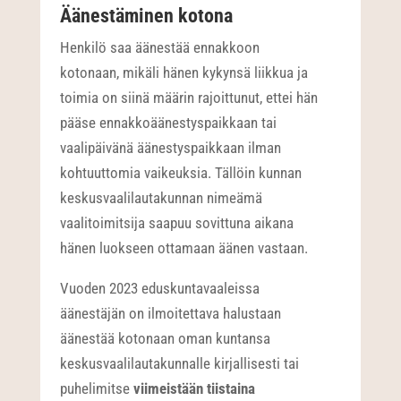
Äänestäminen kotona
Henkilö saa äänestää ennakkoon
kotonaan, mikäli hänen kykynsä liikkua ja
toimia on siinä määrin rajoittunut, ettei hän
pääse ennakkoäänestyspaikkaan tai
vaalipäivänä äänestyspaikkaan ilman
kohtuuttomia vaikeuksia. Tällöin kunnan
keskusvaalilautakunnan nimeämä
vaalitoimitsija saapuu sovittuna aikana
hänen luokseen ottamaan äänen vastaan.
Vuoden 2023 eduskuntavaaleissa
äänestäjän on ilmoitettava halustaan
äänestää kotonaan oman kuntansa
keskusvaalilautakunnalle kirjallisesti tai
puhelimitse
viimeistään tiistaina