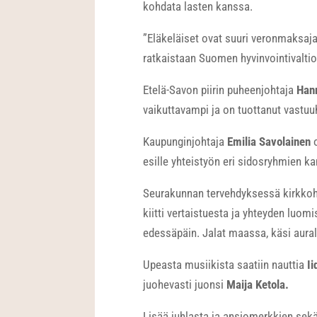
kohdata lasten kanssa.
”Eläkeläiset ovat suuri veronmaksaja,
ratkaistaan Suomen hyvinvointivaltio
Etelä-Savon piirin puheenjohtaja
Han
vaikuttavampi ja on tuottanut vastu
Kaupunginjohtaja
Emilia Savolainen
o
esille yhteistyön eri sidosryhmien ka
Seurakunnan tervehdyksessä kirkkoher
kiitti vertaistuesta ja yhteyden luom
edessäpäin. Jalat maassa, käsi aural
Upeasta musiikista saatiin nauttia
Ii
juohevasti juonsi
Maija Ketola.
Lisää juhlasta ja ansiomerkkien sek