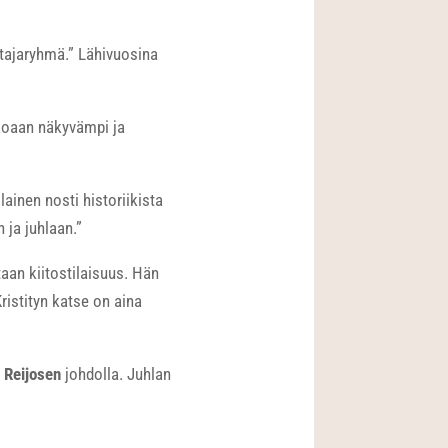
ttajaryhmä.” Lähivuosina
koaan näkyvämpi ja
inen nosti historiikista
 ja juhlaan.”
aan kiitostilaisuus. Hän
ristityn katse on aina
 Reijosen
johdolla. Juhlan
a