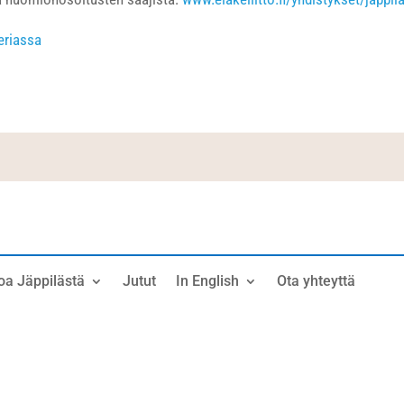
eriassa
oa Jäppilästä
Jutut
In English
Ota yhteyttä