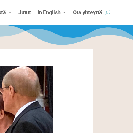
tä
Jutut
In English
Ota yhteyttä