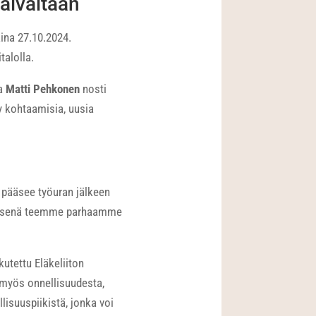
taivaltaan
aina 27.10.2024.
alolla.
ra
Matti Pehkonen
nosti
y kohtaamisia, uusia
ä pääsee työuran jälkeen
istyksenä teemme parhaamme
utettu Eläkeliiton
 myös onnellisuudesta,
lisuuspiikistä, jonka voi