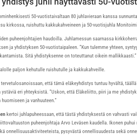
 yhdistys juhli näyttävästi 50-vuotis
lämminhenkisesti 50-vuotistaivaltaan 80 juhlavieraan kanssa sunnunt
u kirkossa, ruishuttu kakkukahveineen ja 50-vuotisjuhla Monitoimit
iden puheenjohtajien haudoilla. Juhlamessun saarnassa kirkkoher
sen ja yhdistyksen 50-vuotistaipaleen. ”Kun tulemme yhteen, synty
kantamista. Sitä yhdistyksenne on toteuttanut oikein mallikkaasti.”
lolle paljon kehutulle ruishutulle ja kakkukahveille.
 tervetulosanoissaan, että tämä eläkeyhdistys tuntuu hyvältä, tääll
stäviä eri yhteyksistä. ”Uskon, että Eläkeliitto, piiri ja me yhd
n huomiseen ja vanhuuteen.”
nen
kertoi juhlapuheessaan, että tästä yhdistyksestä on vahvasti vaik
liittovaltuuston puheenjohtaja Arvo Leväsen kaudella. Ikonen puhui
kä onnellisuusaktiviteeteista, pysyvästä onnellisuudesta sekä onnel