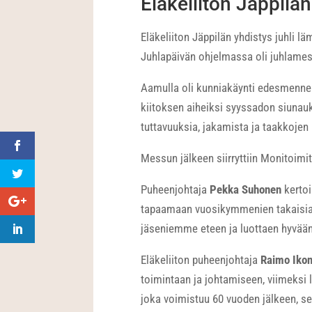
Eläkeliiton Jäppilän
Eläkeliiton Jäppilän yhdistys juhli 
Juhlapäivän ohjelmassa oli juhlamess
Aamulla oli kunniakäynti edesmenne
kiitoksen aiheiksi syyssadon siunauk
tuttavuuksia, jakamista ja taakkojen 
Messun jälkeen siirryttiin Monitoimita
Puheenjohtaja
Pekka Suhonen
kertoi
tapaamaan vuosikymmenien takaisia y
jäseniemme eteen ja luottaen hyvää
Eläkeliiton puheenjohtaja
Raimo Iko
toimintaan ja johtamiseen, viimeksi 
joka voimistuu 60 vuoden jälkeen, se