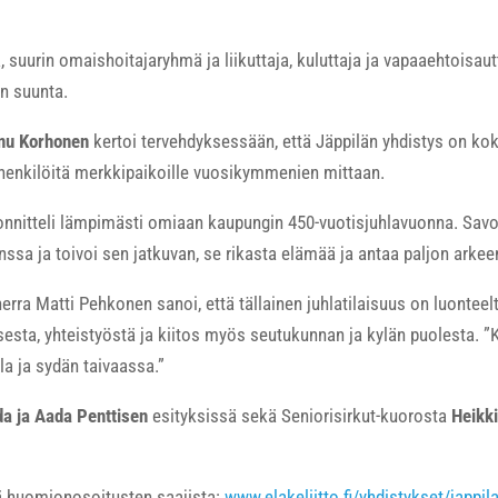
 suurin omaishoitajaryhmä ja liikuttaja, kuluttaja ja vapaaehtoisau
n suunta.
nu Korhonen
kertoi tervehdyksessään, että Jäppilän yhdistys on ko
uhenkilöitä merkkipaikoille vuosikymmenien mittaan.
nnitteli lämpimästi omiaan kaupungin 450-vuotisjuhlavuonna. Savola
nssa ja toivoi sen jatkuvan, se rikasta elämää ja antaa paljon arkeen
ra Matti Pehkonen sanoi, että tällainen juhlatilaisuus on luonteelt
isesta, yhteistyöstä ja kiitos myös seutukunnan ja kylän puolesta. ”K
la ja sydän taivaassa.”
da ja Aada Penttisen
esityksissä sekä Seniorisirkut-kuorosta
Heikki
ä huomionosoitusten saajista:
www.elakeliitto.fi/yhdistykset/jappil