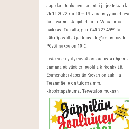
Jäppilän Jouluinen Lauantai järjestetään la
26.11.2022 klo 10 – 14. Joulumyyjäiset ova
tänä vuonna Jäppilä-talolla. Varaa oma
paikkasi Tuulalta, puh. 040 727 4559 tai
sähköpostilla kjat.kuusisto@kolumbus.fi.
Pöytämaksu on 10 €.
Lisäksi eri yrityksissä on jouluista ohjelm
samana päivänä eri puolilla kirkonkylää.
Esimerkiksi Jäppilän Kievari on auki, ja
Teranmäelle on tulossa mm.
kirppistapahtuma. Tervetuloa mukaan!