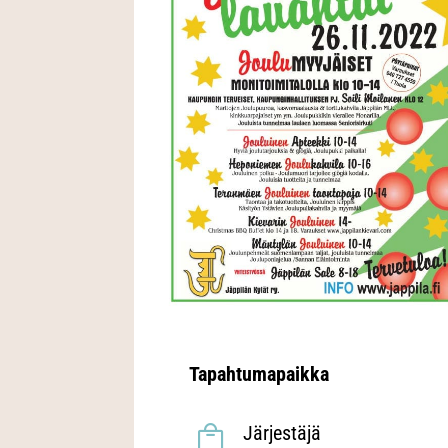
Tapahtumapaikka
Järjestäjä
