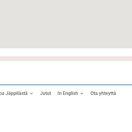
oa Jäppilästä
Jutut
In English
Ota yhteyttä