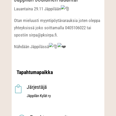
Lauantaina 29.11 Jäppilään
Otan mieluusti myyntipöytävarauksia joten oleppa
yhteyksissä joko soittamalla 0405106022 tai
spostiin sirpa@pksirpa.fi.
Nähdään Jäppilässä
Tapahtumapaikka
Järjestäjä

Jäppilän Kylät ry