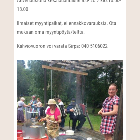
Ahvenaukiolla kesälauantaisin 8.6- 20.7 klo.10.00-
13.00
Ilmaiset myyntipaikat, ei ennakkovarauksia. Ota
mukaan oma myyntipöytä/teltta.
Kahviovuoron voi varata Sirpa: 040-5106022