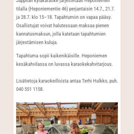
Jäppilän kyläkaraoke järjestetään Heponiemen
tilalla (Heponiementie 46) perjantaisin 14.7., 21.7.
ja 28.7. klo 15–18. Tapahtumiin on vapaa pääsy.
Osallistujat voivat halutessaan maksaa pienen
kannatusmaksun, jolla katetaan tapahtumien
järjestämisen kuluja.
Tapahtuma sopii kaikenikäisille. Heponiemen
kesäkahvilassa on luvassa karaokekahvitarjous.
Lisätietoja karaokeilloista antaa Terhi Hulkko, puh.
040 551 1158.