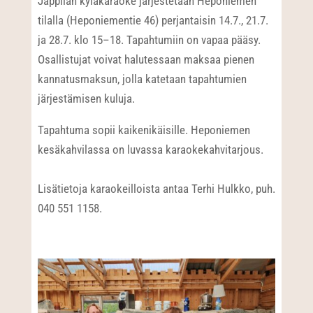
Jäppilän kyläkaraoke järjestetään Heponiemen
tilalla (Heponiementie 46) perjantaisin 14.7., 21.7.
ja 28.7. klo 15–18. Tapahtumiin on vapaa pääsy.
Osallistujat voivat halutessaan maksaa pienen
kannatusmaksun, jolla katetaan tapahtumien
järjestämisen kuluja.
Tapahtuma sopii kaikenikäisille. Heponiemen
kesäkahvilassa on luvassa karaokekahvitarjous.
Lisätietoja karaokeilloista antaa Terhi Hulkko, puh.
040 551 1158.