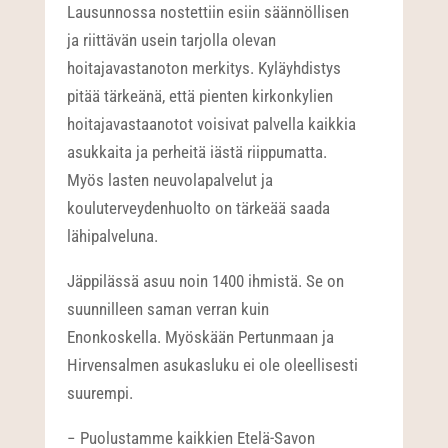
Lausunnossa nostettiin esiin säännöllisen
ja riittävän usein tarjolla olevan
hoitajavastanoton merkitys. Kyläyhdistys
pitää tärkeänä, että pienten kirkonkylien
hoitajavastaanotot voisivat palvella kaikkia
asukkaita ja perheitä iästä riippumatta.
Myös lasten neuvolapalvelut ja
kouluterveydenhuolto on tärkeää saada
lähipalveluna.
Jäppilässä asuu noin 1400 ihmistä. Se on
suunnilleen saman verran kuin
Enonkoskella. Myöskään Pertunmaan ja
Hirvensalmen asukasluku ei ole oleellisesti
suurempi.
− Puolustamme kaikkien Etelä-Savon