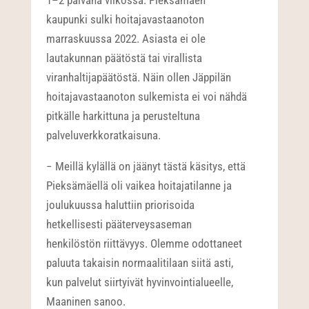
1–2 päivänä viikossa. Pieksämäen
kaupunki sulki hoitajavastaanoton
marraskuussa 2022. Asiasta ei ole
lautakunnan päätöstä tai virallista
viranhaltijapäätöstä. Näin ollen Jäppilän
hoitajavastaanoton sulkemista ei voi nähdä
pitkälle harkittuna ja perusteltuna
palveluverkkoratkaisuna.
− Meillä kylällä on jäänyt tästä käsitys, että
Pieksämäellä oli vaikea hoitajatilanne ja
joulukuussa haluttiin priorisoida
hetkellisesti pääterveysaseman
henkilöstön riittävyys. Olemme odottaneet
paluuta takaisin normaalitilaan siitä asti,
kun palvelut siirtyivät hyvinvointialueelle,
Maaninen sanoo.