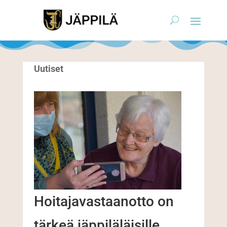
Uutiset
Hoitajavastaanotto on
tärkeä jäppiläläisille