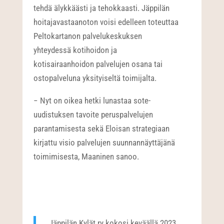
tehdä älykkäästi ja tehokkaasti. Jäppilän
hoitajavastaanoton voisi edelleen toteuttaa
Peltokartanon palvelukeskuksen
yhteydessä kotihoidon ja
kotisairaanhoidon palvelujen osana tai
ostopalveluna yksityiseltä toimijalta.
− Nyt on oikea hetki lunastaa sote-
uudistuksen tavoite peruspalvelujen
parantamisesta sekä Eloisan strategiaan
kirjattu visio palvelujen suunnannäyttäjänä
toimimisesta, Maaninen sanoo.
Jäppilän Kylät ry kokosi keväällä 2023