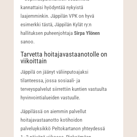
kannattaisi hyödyntää nykyistä
laajemminkin. Jäppilän VPK on hyvä
esimerkki tästä, Jäppilän Kylät ry:n
hallituksen puheenjohtaja
Sirpa Ylönen
sanoo.
Tarvetta hoitajavastaanotolle on
viikoittain
Jäppilä on jäänyt väliinputoajaksi
tilanteessa, jossa sosiaali- ja
terveyspalvelut siirrettiin kuntien vastuulta
hyvinvointialueiden vastuulle.
Jäppilässä on aiemmin palvellut
hoitajavastaanotto kotihoidon
palveluyksikkö Peltokartanon yhteydessä