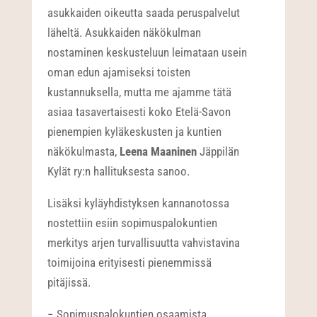
asukkaiden oikeutta saada peruspalvelut
läheltä. Asukkaiden näkökulman
nostaminen keskusteluun leimataan usein
oman edun ajamiseksi toisten
kustannuksella, mutta me ajamme tätä
asiaa tasavertaisesti koko Etelä-Savon
pienempien kyläkeskusten ja kuntien
näkökulmasta,
Leena Maaninen
Jäppilän
Kylät ry:n hallituksesta sanoo.
Lisäksi kyläyhdistyksen kannanotossa
nostettiin esiin sopimuspalokuntien
merkitys arjen turvallisuutta vahvistavina
toimijoina erityisesti pienemmissä
pitäjissä.
− Sopimuspalokuntien osaamista