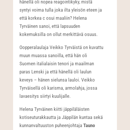
hänellä oli nopea reagointikyky, mistä
syntyi voima tulla joka ilta yleisön eteen ja
että korkea c osui maaliin? Helena
Tyrväinen sanoi, että lapsuuden
kokemuksilla on ollut merkittävä osuus.
Oopperalaulaja Veikko Tyrväistä on kuvattu
muun muassa sanoilla, että hän oli
Suomen italialaisin tenori ja maailman
paras Lenski ja että hänellä oli laulun
keveys – hänen sielunsa lauloi. Veikko
Tyrväisellä oli karisma, armolahja, jossa
lavaesitys siirtyi kuulijalle.
Helena Tyrväinen kiitti jäppiläläisten
kotiseuturakkautta ja Jäppilän kuntaa sekä
kunnanvaltuuston puheenjohtaja
Tauno