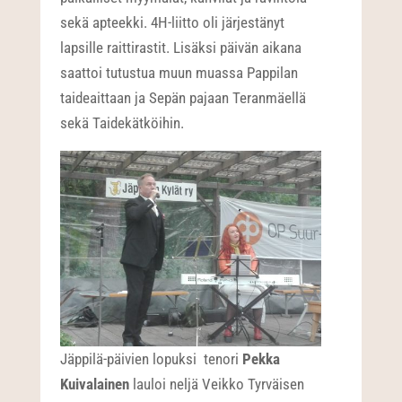
sekä apteekki. 4H-liitto oli järjestänyt
lapsille raittirastit. Lisäksi päivän aikana
saattoi tutustua muun muassa Pappilan
taideaittaan ja Sepän pajaan Teranmäellä
sekä Taidekätköihin.
Jäppilä-päivien lopuksi tenori
Pekka
Kuivalainen
lauloi neljä Veikko Tyrväisen