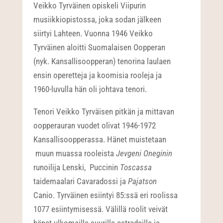
Veikko Tyrväinen opiskeli Viipurin
musiikkiopistossa, joka sodan jälkeen
siirtyi Lahteen. Vuonna 1946 Veikko
Tyrväinen aloitti Suomalaisen Oopperan
(nyk. Kansallisoopperan) tenorina laulaen
ensin operetteja ja koomisia rooleja ja
1960-luvulla hän oli johtava tenori.
Tenori Veikko Tyrväisen pitkän ja mittavan
oopperauran vuodet olivat 1946-1972
Kansallisoopperassa. Hänet muistetaan
muun muassa rooleista
Jevgeni Oneginin
runoilija Lenski, Puccinin
Toscassa
taidemaalari Cavaradossi ja
Pajatson
Canio. Tyrväinen esiintyi 85:ssä eri roolissa
1077 esiintymisessä. Välillä roolit veivät