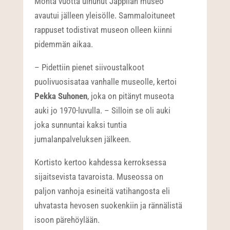
Monta vuotta uinunut Jäppilän museo
avautui jälleen yleisölle. Sammaloituneet
rappuset todistivat museon olleen kiinni
pidemmän aikaa.
– Pidettiin pienet siivoustalkoot
puolivuosisataa vanhalle museolle, kertoi
Pekka Suhonen
, joka on pitänyt museota
auki jo 1970-luvulla. – Silloin se oli auki
joka sunnuntai kaksi tuntia
jumalanpalveluksen jälkeen.
Kortisto kertoo kahdessa kerroksessa
sijaitsevista tavaroista. Museossa on
paljon vanhoja esineitä vatihangosta eli
uhvatasta hevosen suokenkiin ja rännälistä
isoon pärehöylään.