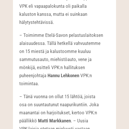
VPK eli vapaapalokunta oli paikalla
kaluston kanssa, mutta ei suinkaan
hälytystehtävissä.
– Toimimme Etelä-Savon pelastuslaitoksen
alaisuudessa. Tällä hetkellä vahvuutemme
on 15 miestä ja kalustoomme kuuluu
sammutusauto, miehistöauto, vene ja
mönkijä, esitteli VPK:n hallituksen
puheenjohtaja
Hannu Lehkonen
VPK:n
toimintaa.
– Tänä vuonna on ollut 15 lähtöä, joista
osa on suuntautunut naapurikuntiin. Joka
maanantai on harjoitukset, kertoo VPK:n
päällikkö
Matti Markkanen
. – Uusia
VPK:laisia otetaan mieluusti vastaan.