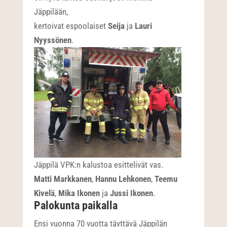
Jäppilään,
kertoivat espoolaiset
Seija
ja
Lauri
Nyyssönen
.
Jäppilä VPK:n kalustoa esittelivät vas.
Matti Markkanen
,
Hannu Lehkonen
,
Teemu
Kivelä
,
Mika Ikonen
ja
Jussi Ikonen
.
Palokunta paikalla
Ensi vuonna 70 vuotta täyttävä Jäppilän