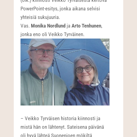
(oik.) kiinnosti Veikko Tyrväisestä kertova
PowerPoint-esitys, jonka aikana selvisi
yhteisiä sukujuuria.
Vas.
Monika Nordlund
ja
Arto Tenhunen
,
jonka eno oli Veikko Tyrväinen.
– Veikko Tyrväisen historia kiinnosti ja
mistä hän on lähtenyt. Sateisena päivänä
oli hyvä lähteä Suonenjoen mökiltä