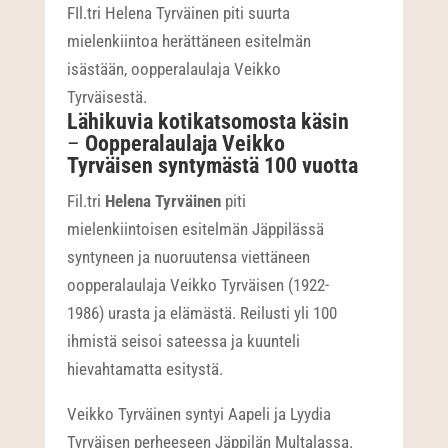
FIl.tri Helena Tyrväinen piti suurta
mielenkiintoa herättäneen esitelmän
isästään, oopperalaulaja Veikko
Tyrväisestä.
Lähikuvia kotikatsomosta käsin
–
Oopperalaulaja Veikko
Tyrväisen syntymästä 100 vuotta
Fil.tri
Helena Tyrväinen
piti
mielenkiintoisen esitelmän Jäppilässä
syntyneen ja nuoruutensa viettäneen
oopperalaulaja Veikko Tyrväisen (1922-
1986) urasta ja elämästä. Reilusti yli 100
ihmistä seisoi sateessa ja kuunteli
hievahtamatta esitystä.
Veikko Tyrväinen syntyi Aapeli ja Lyydia
Tyrväisen perheeseen Jäppilän Multalassa.