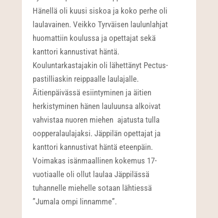
Hänellä oli kuusi siskoa ja koko perhe oli
laulavainen. Veikko Tyrväisen laulunlahjat
huomattiin koulussa ja opettajat sekä
kanttori kannustivat häntä.
Kouluntarkastajakin oli lähettänyt Pectus-
pastilliaskin reippaalle laulajalle.
Äitienpäivässä esiintyminen ja äitien
herkistyminen hänen lauluunsa alkoivat
vahvistaa nuoren miehen ajatusta tulla
oopperalaulajaksi. Jäppilän opettajat ja
kanttori kannustivat häntä eteenpäin.
Voimakas isänmaallinen kokemus 17-
vuotiaalle oli ollut laulaa Jäppilässä
tuhannelle miehelle sotaan lähtiessä
”Jumala ompi linnamme”.