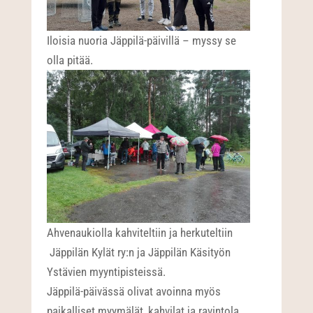
Iloisia nuoria Jäppilä-päivillä – myssy se
olla pitää.
Ahvenaukiolla kahviteltiin ja herkuteltiin
Jäppilän Kylät ry:n ja Jäppilän Käsityön
Ystävien myyntipisteissä.
Jäppilä-päivässä olivat avoinna myös
paikalliset myymälät, kahvilat ja ravintola