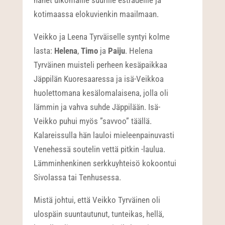
hänet ulkomaille suurille estradeille ja
kotimaassa elokuvienkin maailmaan.
Veikko ja Leena Tyrväiselle syntyi kolme
lasta:
Helena
,
Timo
ja
Paiju
. Helena
Tyrväinen muisteli perheen kesäpaikkaa
Jäppilän Kuoresaaressa ja isä-Veikkoa
huolettomana kesälomalaisena, jolla oli
lämmin ja vahva suhde Jäppilään. Isä-
Veikko puhui myös ”savvoo” täällä.
Kalareissulla hän lauloi mieleenpainuvasti
Venehessä soutelin vettä pitkin -laulua.
Lämminhenkinen serkkuyhteisö kokoontui
Sivolassa tai Tenhusessa.
Mistä johtui, että Veikko Tyrväinen oli
ulospäin suuntautunut, tunteikas, hellä,