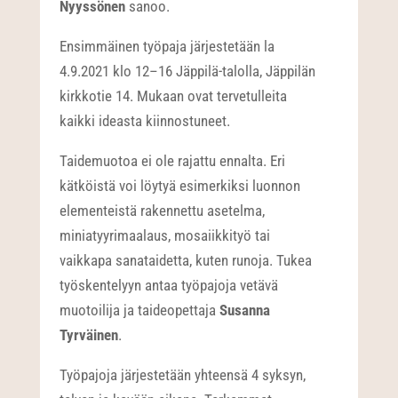
Nyyssönen
sanoo.
Ensimmäinen työpaja järjestetään la
4.9.2021 klo 12–16 Jäppilä-talolla, Jäppilän
kirkkotie 14. Mukaan ovat tervetulleita
kaikki ideasta kiinnostuneet.
Taidemuotoa ei ole rajattu ennalta. Eri
kätköistä voi löytyä esimerkiksi luonnon
elementeistä rakennettu asetelma,
miniatyyrimaalaus, mosaiikkityö tai
vaikkapa sanataidetta, kuten runoja. Tukea
työskentelyyn antaa työpajoja vetävä
muotoilija ja taideopettaja
Susanna
Tyrväinen
.
Työpajoja järjestetään yhteensä 4 syksyn,