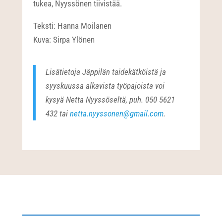
tukea, Nyyssönen tiivistää.
Teksti: Hanna Moilanen
Kuva: Sirpa Ylönen
Lisätietoja Jäppilän taidekätköistä ja
syyskuussa alkavista työpajoista voi
kysyä Netta Nyyssöseltä, puh. 050 5621
432 tai
netta.nyyssonen@gmail.com
.