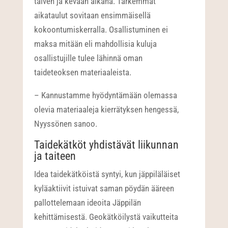
talven ja kevään aikana. Tarkemmat
aikataulut sovitaan ensimmäisellä
kokoontumiskerralla. Osallistuminen ei
maksa mitään eli mahdollisia kuluja
osallistujille tulee lähinnä oman
taideteoksen materiaaleista.
– Kannustamme hyödyntämään olemassa
olevia materiaaleja kierrätyksen hengessä,
Nyyssönen sanoo.
Taidekätköt yhdistävät liikunnan
ja taiteen
Idea taidekätköistä syntyi, kun jäppiläläiset
kyläaktiivit istuivat saman pöydän ääreen
pallottelemaan ideoita Jäppilän
kehittämisestä. Geokätköilystä vaikutteita