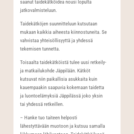
saanut taidekätköidea nousi lopulta
jatkovalmisteluun.
Taidekätköjen suunnitteluun kutsutaan
mukaan kaikkia aiheesta kiinnostuneita. Se
vahvistaa yhteisöllisyyttä ja yhdessä
tekemisen tunnetta.
Toisaalta taidekätköistä tulee uusi retkeily-
ja matkailukohde Jäppilään. Kätköt
kutsuvat niin paikallisia asukkaita kuin
kauempaakin saapuvia kokemaan taidetta
ja luontoelämyksiä Jäppilässä joko yksin
tai yhdessä retkeillen.
– Hanke tuo taiteen helposti
lähestyttävään muotoon ja kutsuu samalla