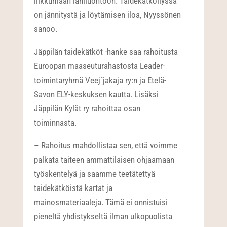
liikkumaan lähiluontoon. Taidekätköilyssä
on jännitystä ja löytämisen iloa, Nyyssönen
sanoo.
Jäppilän taidekätköt -hanke saa rahoitusta
Euroopan maaseuturahastosta Leader-
toimintaryhmä Veej´jakaja ry:n ja Etelä-
Savon ELY-keskuksen kautta. Lisäksi
Jäppilän Kylät ry rahoittaa osan
toiminnasta.
– Rahoitus mahdollistaa sen, että voimme
palkata taiteen ammattilaisen ohjaamaan
työskentelyä ja saamme teetätettyä
taidekätköistä kartat ja
mainosmateriaaleja. Tämä ei onnistuisi
pieneltä yhdistykseltä ilman ulkopuolista