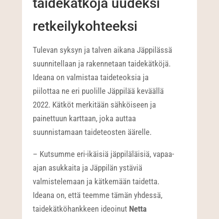
taidekätköjä uudeksi
retkeilykohteeksi
Tulevan syksyn ja talven aikana Jäppilässä
suunnitellaan ja rakennetaan taidekätköjä.
Ideana on valmistaa taideteoksia ja
piilottaa ne eri puolille Jäppilää keväällä
2022. Kätköt merkitään sähköiseen ja
painettuun karttaan, joka auttaa
suunnistamaan taideteosten äärelle.
– Kutsumme eri-ikäisiä jäppiläläisiä, vapaa-
ajan asukkaita ja Jäppilän ystäviä
valmistelemaan ja kätkemään taidetta.
Ideana on, että teemme tämän yhdessä,
taidekätköhankkeen ideoinut
Netta