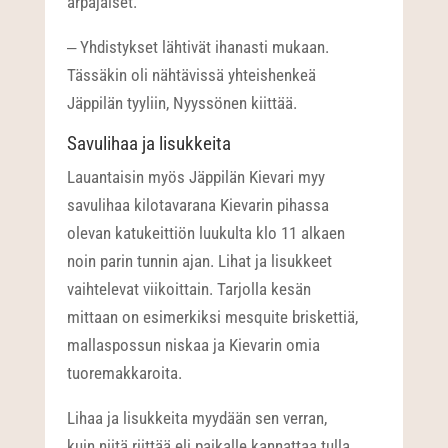
arpajaiset.
‒ Yhdistykset lähtivät ihanasti mukaan.
Tässäkin oli nähtävissä yhteishenkeä
Jäppilän tyyliin, Nyyssönen kiittää.
Savulihaa ja lisukkeita
Lauantaisin myös Jäppilän Kievari myy
savulihaa kilotavarana Kievarin pihassa
olevan katukeittiön luukulta klo 11 alkaen
noin parin tunnin ajan. Lihat ja lisukkeet
vaihtelevat viikoittain. Tarjolla kesän
mittaan on esimerkiksi mesquite briskettiä,
mallaspossun niskaa ja Kievarin omia
tuoremakkaroita.
Lihaa ja lisukkeita myydään sen verran,
kuin niitä riittää eli paikalle kannattaa tulla