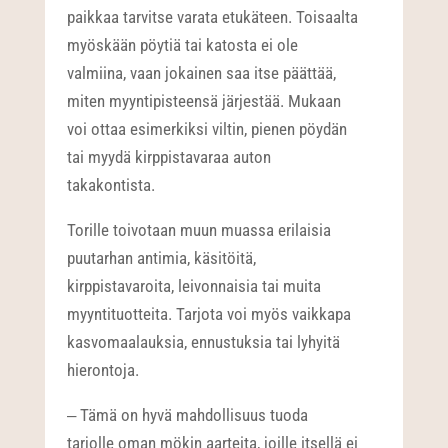
paikkaa tarvitse varata etukäteen. Toisaalta
myöskään pöytiä tai katosta ei ole
valmiina, vaan jokainen saa itse päättää,
miten myyntipisteensä järjestää. Mukaan
voi ottaa esimerkiksi viltin, pienen pöydän
tai myydä kirppistavaraa auton
takakontista.
Torille toivotaan muun muassa erilaisia
puutarhan antimia, käsitöitä,
kirppistavaroita, leivonnaisia tai muita
myyntituotteita. Tarjota voi myös vaikkapa
kasvomaalauksia, ennustuksia tai lyhyitä
hierontoja.
‒ Tämä on hyvä mahdollisuus tuoda
tarjolle oman mökin aarteita, joille itsellä ei