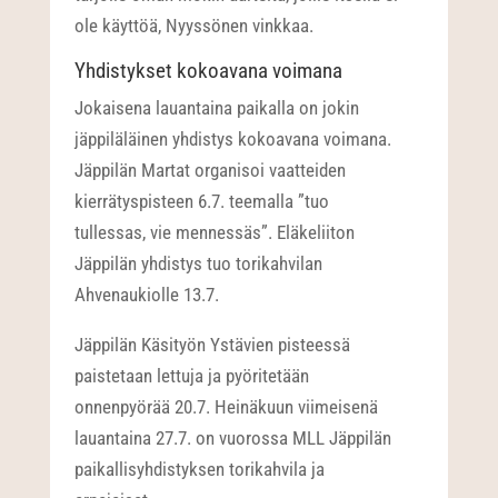
ole käyttöä, Nyyssönen vinkkaa.
Yhdistykset kokoavana voimana
Jokaisena lauantaina paikalla on jokin
jäppiläläinen yhdistys kokoavana voimana.
Jäppilän Martat organisoi vaatteiden
kierrätyspisteen 6.7. teemalla ”tuo
tullessas, vie mennessäs”. Eläkeliiton
Jäppilän yhdistys tuo torikahvilan
Ahvenaukiolle 13.7.
Jäppilän Käsityön Ystävien pisteessä
paistetaan lettuja ja pyöritetään
onnenpyörää 20.7. Heinäkuun viimeisenä
lauantaina 27.7. on vuorossa MLL Jäppilän
paikallisyhdistyksen torikahvila ja