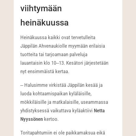
viihtymään
heinäkuussa
Heinäkuussa kaikki ovat tervetulleita
Jäppilän Ahvenaukiolle myymään erilaisia
tuotteita tai tarjoamaan palveluja
lauantaisin klo 10‒13. Kesätori järjestetään
nyt ensimmäistä kertaa.
‒ Halusimme virkistää Jäppilän kesää ja
luoda kohtaamispaikan kyläläisille,
mökkiläisille ja matkalaisille, useammassa
yhdistyksessä vaikuttava kyläaktiivi
Netta
Nyyssönen
kertoo.
Toritapahtumiin ei ole paikkamaksua eikä