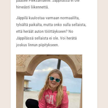
pääsee Pieksämäelle. Jäppilässä ei ole
hirveästi liikennettä.
Jäppilä kuulostaa varmaan normaalilta,
tylsältä paikalta, mutta onko sulla sellaista,
että heräät auton tööttäykseen? No
Jäppilässä sellaista ei ole. Voi herätä
joskus linnun piipitykseen.