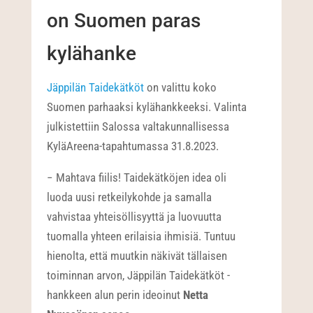
on Suomen paras
kylähanke
Jäppilän Taidekätköt
on valittu koko
Suomen parhaaksi kylähankkeeksi. Valinta
julkistettiin Salossa valtakunnallisessa
KyläAreena-tapahtumassa 31.8.2023.
− Mahtava fiilis! Taidekätköjen idea oli
luoda uusi retkeilykohde ja samalla
vahvistaa yhteisöllisyyttä ja luovuutta
tuomalla yhteen erilaisia ihmisiä. Tuntuu
hienolta, että muutkin näkivät tällaisen
toiminnan arvon, Jäppilän Taidekätköt -
hankkeen alun perin ideoinut
Netta