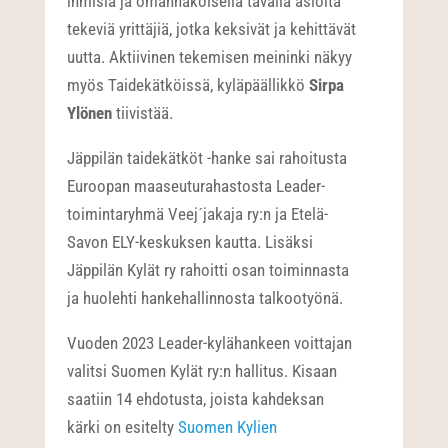
ihmisiä ja omannäköisellä tavalla asioita
tekeviä yrittäjiä, jotka keksivät ja kehittävät
uutta. Aktiivinen tekemisen meininki näkyy
myös Taidekätköissä, kyläpäällikkö
Sirpa
Ylönen
tiivistää.
Jäppilän taidekätköt -hanke sai rahoitusta
Euroopan maaseuturahastosta Leader-
toimintaryhmä Veej´jakaja ry:n ja Etelä-
Savon ELY-keskuksen kautta. Lisäksi
Jäppilän Kylät ry rahoitti osan toiminnasta
ja huolehti hankehallinnosta talkootyönä.
Vuoden 2023 Leader-kylähankeen voittajan
valitsi Suomen Kylät ry:n hallitus. Kisaan
saatiin 14 ehdotusta, joista kahdeksan
kärki on esitelty
Suomen Kylien