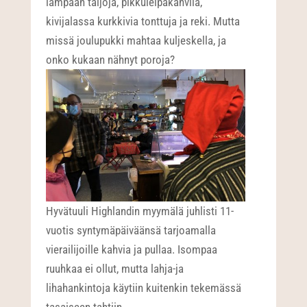
lampaan taljoja, pikkuleipäkahvila,
kivijalassa kurkkivia tonttuja ja reki. Mutta
missä joulupukki mahtaa kuljeskella, ja
onko kukaan nähnyt poroja?
Hyvätuuli Highlandin myymälä juhlisti 11-
vuotis syntymäpäiväänsä tarjoamalla
vierailijoille kahvia ja pullaa. Isompaa
ruuhkaa ei ollut, mutta lahja-ja
lihahankintoja käytiin kuitenkin tekemässä
tasaiseen tahtiin.