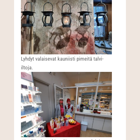
Lyhdyt valaisevat kauniisti pimeitä talvi-
iltoja.