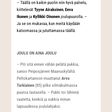
– Täällä on kaikin puolin niin hyvä palvelu,
kiittelevät
Tyyne Airaksinen
,
Eeva
Ikonen
ja
Kyllikki Oinonen
joulupuurolla. –
Ja se on mukavaa, kun meitä käydään
katsomassa ja jututtamassa täällä.
JOULU ON AINA JOULU
– Piti sitä ennen vähän pelätä pukkia,
sanoo Peiposjärven Maavuskylältä
Peltokartanoon muuttanut
Arvo
Tarkiainen
(85) pilke silmäkulmassa
puuroa lautasella. – Pukki toi lähinnä
vaatetta, kenkiä ja sukkia minun
lapsuudessa joululahjaksi.