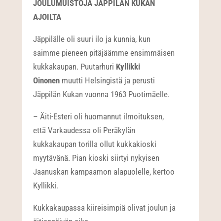
JOULUMUISTOJA JÄPPILÄN KUKAN
AJOILTA
Jäppilälle oli suuri ilo ja kunnia, kun
saimme pieneen pitäjäämme ensimmäisen
kukkakaupan. Puutarhuri
Kyllikki
Oinonen
muutti Helsingistä ja perusti
Jäppilän Kukan vuonna 1963 Puotimäelle.
– Äiti-Esteri oli huomannut ilmoituksen,
että Varkaudessa oli Peräkylän
kukkakaupan torilla ollut kukkakioski
myytävänä. Pian kioski siirtyi nykyisen
Jaanuskan kampaamon alapuolelle, kertoo
Kyllikki.
Kukkakaupassa kiireisimpiä olivat joulun ja