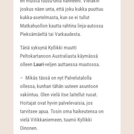
en muista ruusu-unia nähneeni. Vieläkin
joskus näen unta, että joku kukka puuttuu
kukka-asetelmasta, kun se ei tullut
Matkahuollon kautta rahtina linja-autossa
Pieksämäeltä tai Varkaudesta.
Tänä syksynä Kyllikki muutti
Peltokartanoon Australiasta käymässä
olleen
Lauri
-veljen auttaessa muutossa.
– Mikäs tässä on nyt Palvelutalolla
ollessa, kunhan tähän uuteen asuntoon
vakiintuu. Olen vielä itse laitellut ruoat.
Hoitajat ovat hyvin palvelevaisia, jos
tarvitsee apua. Tosin oma haikeutensa on
vielä Vitikkaniemeen, tuumii Kyllikki
Oinonen.