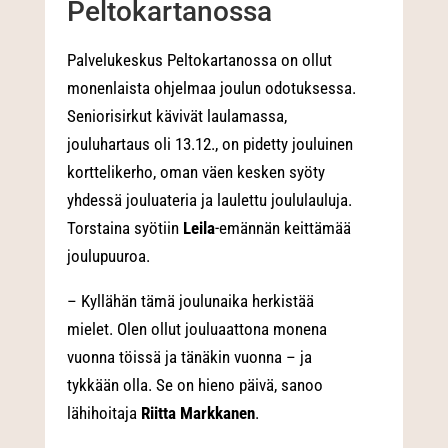
Peltokartanossa
Palvelukeskus Peltokartanossa on ollut
monenlaista ohjelmaa joulun odotuksessa.
Seniorisirkut kävivät laulamassa,
jouluhartaus oli 13.12., on pidetty jouluinen
korttelikerho, oman väen kesken syöty
yhdessä jouluateria ja laulettu joululauluja.
Torstaina syötiin
Leila
-emännän keittämää
joulupuuroa.
– Kyllähän tämä joulunaika herkistää
mielet. Olen ollut jouluaattona monena
vuonna töissä ja tänäkin vuonna – ja
tykkään olla. Se on hieno päivä, sanoo
lähihoitaja
Riitta Markkanen
.