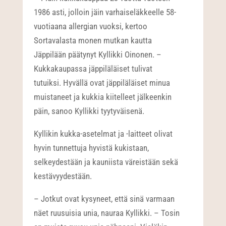
1986 asti, jolloin jäin varhaiseläkkeelle 58-
vuotiaana allergian vuoksi, kertoo
Sortavalasta monen mutkan kautta
Jäppilään päätynyt Kyllikki Oinonen. –
Kukkakaupassa jäppiläläiset tulivat
tutuiksi. Hyvällä ovat jäppiläläiset minua
muistaneet ja kukkia kiitelleet jälkeenkin
päin, sanoo Kyllikki tyytyväisenä.
Kyllikin kukka-asetelmat ja -laitteet olivat
hyvin tunnettuja hyvistä kukistaan,
selkeydestään ja kauniista väreistään sekä
kestävyydestään.
– Jotkut ovat kysyneet, että sinä varmaan
näet ruusuisia unia, nauraa Kyllikki. – Tosin