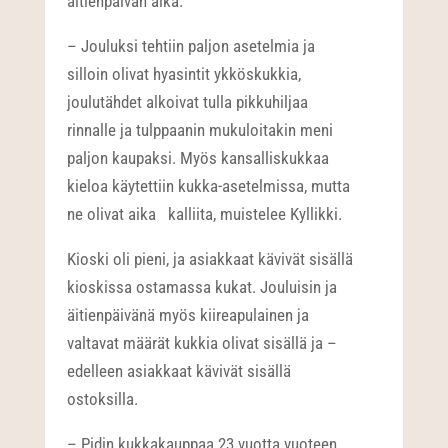
äitienpäivän aika.
– Jouluksi tehtiin paljon asetelmia ja
silloin olivat hyasintit ykköskukkia,
joulutähdet alkoivat tulla pikkuhiljaa
rinnalle ja tulppaanin mukuloitakin meni
paljon kaupaksi. Myös kansalliskukkaa
kieloa käytettiin kukka-asetelmissa, mutta
ne olivat aika kalliita, muistelee Kyllikki.
Kioski oli pieni, ja asiakkaat kävivät sisällä
kioskissa ostamassa kukat. Jouluisin ja
äitienpäivänä myös kiireapulainen ja
valtavat määrät kukkia olivat sisällä ja –
edelleen asiakkaat kävivät sisällä
ostoksilla.
– Pidin kukkakauppaa 23 vuotta vuoteen