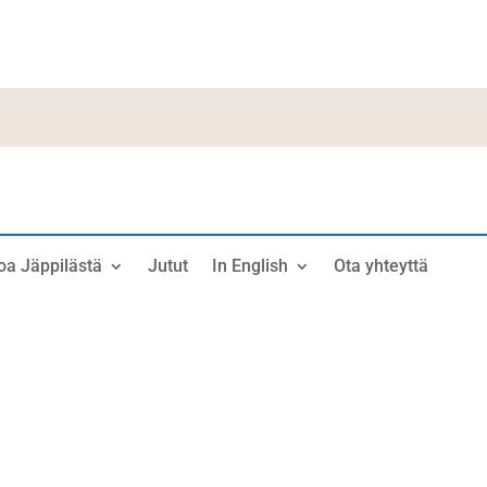
oa Jäppilästä
Jutut
In English
Ota yhteyttä