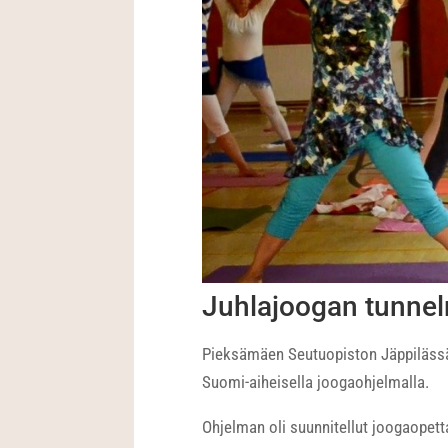
Juhlajoogan tunnel
Pieksämäen Seutuopiston Jäppilässä 
Suomi-aiheisella joogaohjelmalla.
Ohjelman oli suunnitellut joogaopetta