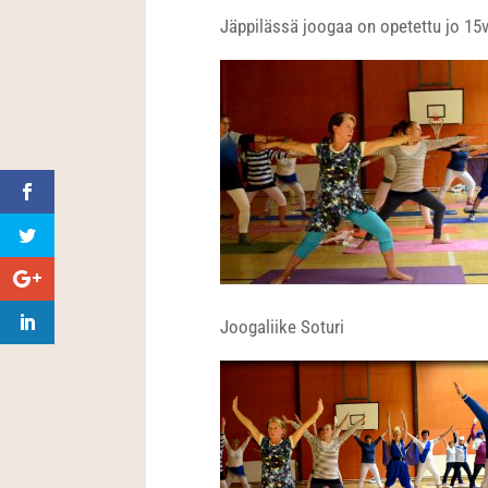
Jäppilässä joogaa on opetettu jo 15v
Joogaliike Soturi