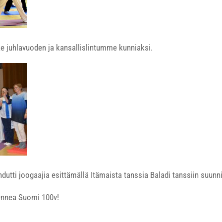
ike juhlavuoden ja kansallislintumme kunniaksi.
utti joogaajia esittämällä Itämaista tanssia Baladi tanssiin suunni
Onnea Suomi 100v!