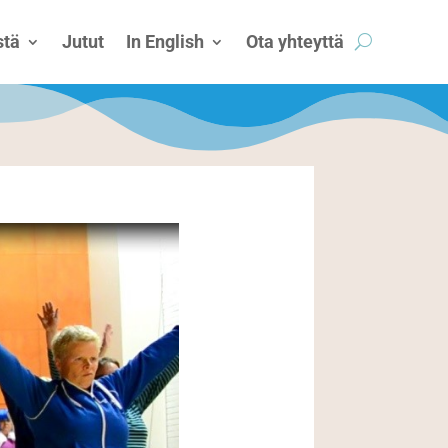
tä
Jutut
In English
Ota yhteyttä