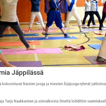
mia Jäppilässä
kokoontuvat Naisten jooga ja miesten Äijäjooga-ryhmät juhlistiv
ja Tarja Naukkarinen ja sinivalkoista ilmettä loihdittiin vaatetuks