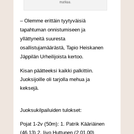
matkaa.
‒ Olemme erittäin tyytyväisiä
tapahtuman onnistumiseen ja
yllättyneitä suuresta
osallistujamäärästä, Tapio Heiskanen
Jäppilän Urheilijoista kertoo.
Kisan päätteeksi kaikki palkittiin.
Juoksijoille oli tarjolla mehua ja
keksejä.
Juoksukilpailuiden tulokset:
Pojat 1-2v (50m): 1. Patrik Kääriäinen
(46,13) 2. Iivo Huttunen (2.01,00)