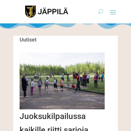
Uutiset
Juoksukilpailussa
kaikille riitti sarjoja