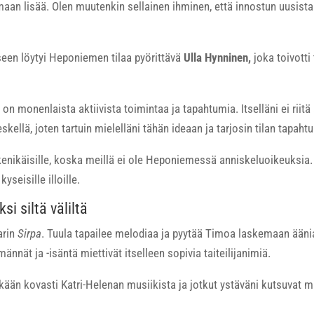
amaan lisää. Olen muutenkin sellainen ihminen, että innostun uusista 
een löytyi Heponiemen tilaa pyörittävä
Ulla Hynninen,
joka toivotti
on monenlaista aktiivista toimintaa ja tapahtumia. Itselläni ei riit
llä, joten tartuin mielelläni tähän ideaan ja tarjosin tilan tapahtu
nikäisille, koska meillä ei ole Heponiemessä anniskeluoikeuksia
seisille illoille.
si siltä väliltä
arin
Sirpa
. Tuula tapailee melodiaa ja pyytää Timoa laskemaan ään
nnät ja -isäntä miettivät itselleen sopivia taiteilijanimiä.
kään kovasti Katri-Helenan musiikista ja jotkut ystäväni kutsuvat mi