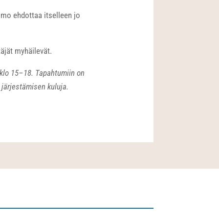
imo ehdottaa itselleen jo
täjät myhäilevät.
. klo 15–18. Tapahtumiin on
järjestämisen kuluja.