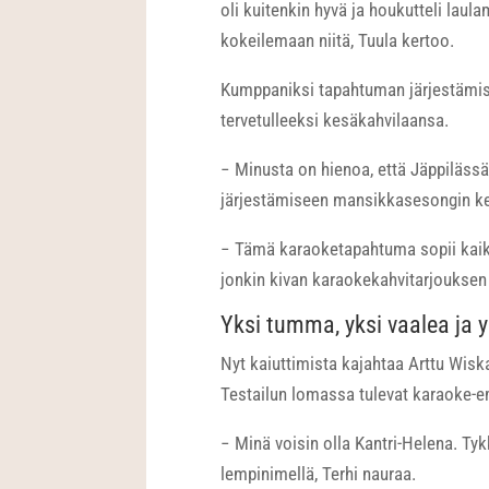
oli kuitenkin hyvä ja houkutteli laul
kokeilemaan niitä, Tuula kertoo.
Kumppaniksi tapahtuman järjestämis
tervetulleeksi kesäkahvilaansa.
− Minusta on hienoa, että Jäppilässä 
järjestämiseen mansikkasesongin keske
− Tämä karaoketapahtuma sopii kaike
jonkin kivan karaokekahvitarjouksen ky
Yksi tumma, yksi vaalea ja yk
Nyt kaiuttimista kajahtaa Arttu Wisk
Testailun lomassa tulevat karaoke-emä
− Minä voisin olla Kantri-Helena. Tyk
lempinimellä, Terhi nauraa.