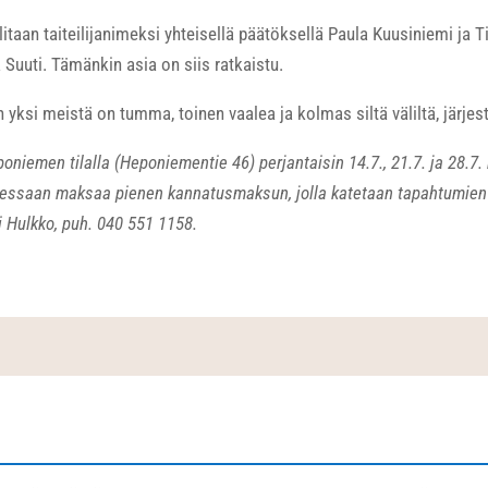
itaan taiteilijanimeksi yhteisellä päätöksellä Paula Kuusiniemi ja T
uuti. Tämänkin asia on siis ratkaistu.
 yksi meistä on tumma, toinen vaalea ja kolmas siltä väliltä, järjes
oniemen tilalla (Heponiementie 46) perjantaisin 14.7., 21.7. ja 28.7
utessaan maksaa pienen kannatusmaksun, jolla katetaan tapahtumien 
i Hulkko, puh. 040 551 1158.