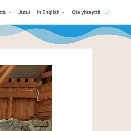
tä
Jutut
In English
Ota yhteyttä