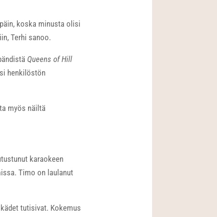
päin, koska minusta olisi
n, Terhi sanoo.
ibändistä
Queens of Hill
si henkilöstön
ta myös näiltä
tutustunut karaokeen
issa. Timo on laulanut
 kädet tutisivat. Kokemus