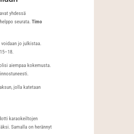
avat yhdessä
n helppo seurata.
Timo
voidaan jo julkistaa.
 15–18.
i olisi aiempaa kokemusta.
innostuneesti.
ksun, jolla katetaan
dotti karaokeiltojen
eäksi. Samalla on herännyt