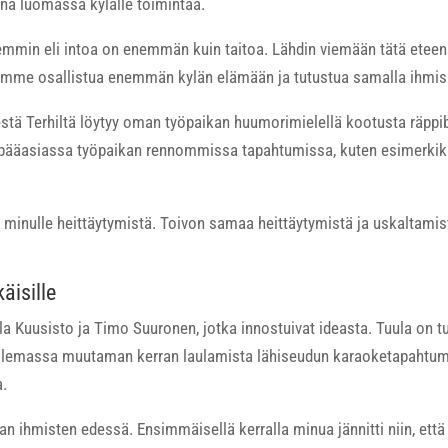
ana luomassa kylälle toimintaa.
emmin eli intoa on enemmän kuin taitoa. Lähdin viemään tätä eteen
mme osallistua enemmän kylän elämään ja tutustua samalla ihmisii
stä Terhiltä löytyy oman työpaikan huumorimielellä kootusta räpp
y pääasiassa työpaikan rennommissa tapahtumissa, kuten esimerkik
minulle heittäytymistä. Toivon samaa heittäytymistä ja uskaltamis
äisille
ula Kuusisto ja Timo Suuronen, jotka innostuivat ideasta. Tuula on 
ilemassa muutaman kerran laulamista lähiseudun karaoketapahtum
a.
an ihmisten edessä. Ensimmäisellä kerralla minua jännitti niin, että