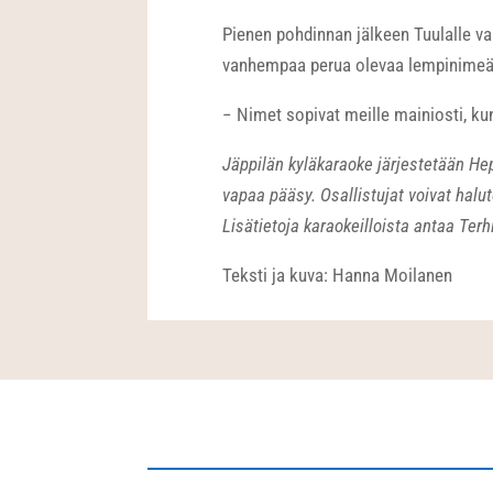
Pienen pohdinnan jälkeen Tuulalle val
vanhempaa perua olevaa lempinimeä S
− Nimet sopivat meille mainiosti, kun
Jäppilän kyläkaraoke järjestetään Hep
vapaa pääsy. Osallistujat voivat hal
Lisätietoja karaokeilloista antaa Terh
Teksti ja kuva: Hanna Moilanen