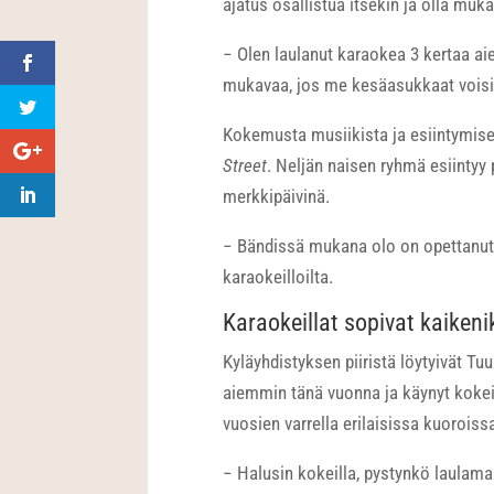
ajatus osallistua itsekin ja olla muk
− Olen laulanut karaokea 3 kertaa ai
mukavaa, jos me kesäasukkaat voisi
Kokemusta musiikista ja esiintymise
Street
. Neljän naisen ryhmä esiinty
merkkipäivinä.
− Bändissä mukana olo on opettanut 
karaokeilloilta.
Karaokeillat sopivat kaikenik
Kyläyhdistyksen piiristä löytyivät Tu
aiemmin tänä vuonna ja käynyt koke
vuosien varrella erilaisissa kuoroiss
− Halusin kokeilla, pystynkö laulama