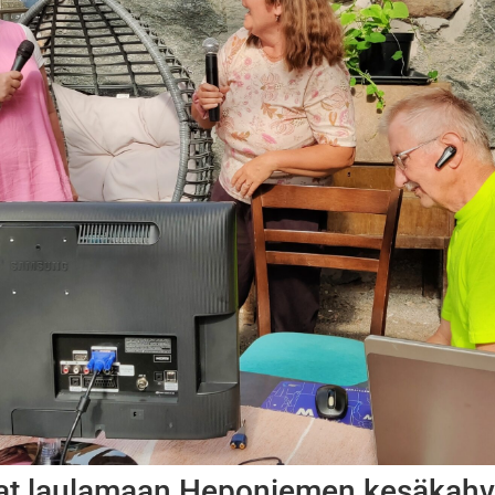
vat laulamaan Heponiemen kesäkahv