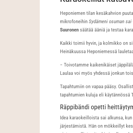
Heponiemen tilan kesäkahvion puuta
mikrofoneihin
Sydämeni osuman sai
Suuronen
säätää ääniä ja testaa kara
Kaikki toimii hyvin, ja kolmikko on s
Heinäkuussa Heponiemessä lauletaan k
− Toivotamme kaikenikäiset jäppilälä
Laulaa voi myös yhdessä jonkun tois
Tapahtumiin on vapaa pääsy. Osallis
tapahtumien kuluja eli käytännössä
Räppibändi opetti heittäyt
Idea karaokeilloista sai alkunsa, kun
järjestämistä. Hän on mökkeillyt kes