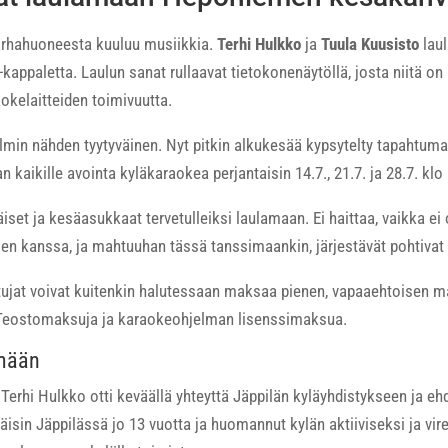
rhahuoneesta kuuluu musiikkia.
Terhi Hulkko
ja
Tuula Kuusisto
laul
-kappaletta. Laulun sanat rullaavat tietokonenäytöllä, josta niitä o
okelaitteiden toimivuutta.
ilmin nähden tyytyväinen. Nyt pitkin alkukesää kypsytelty tapahtuma 
aikille avointa kyläkaraokea perjantaisin 14.7., 21.7. ja 28.7. klo
iset ja kesäasukkaat tervetulleiksi laulamaan. Ei haittaa, vaikka e
en kanssa, ja mahtuuhan tässä tanssimaankin, järjestävät pohtivat 
tujat voivat kuitenkin halutessaan maksaa pienen, vapaaehtoisen ma
 Teostomaksuja ja karaokeohjelman lisenssimaksua.
ymään
 Terhi Hulkko otti keväällä yhteyttä Jäppilän kyläyhdistykseen ja eh
äisin Jäppilässä jo 13 vuotta ja huomannut kylän aktiiviseksi ja vir