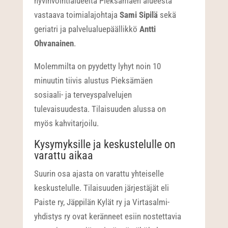
hyvinvointialueelta Pieksämäen alueesta
vastaava toimialajohtaja
Sami Sipilä
sekä
geriatri ja palvelualuepäällikkö
Antti
Ohvanainen
.
Molemmilta on pyydetty lyhyt noin 10
minuutin tiivis alustus Pieksämäen
sosiaali- ja terveyspalvelujen
tulevaisuudesta. Tilaisuuden alussa on
myös kahvitarjoilu.
Kysymyksille ja keskustelulle on
varattu aikaa
Suurin osa ajasta on varattu yhteiselle
keskustelulle. Tilaisuuden järjestäjät eli
Paiste ry, Jäppilän Kylät ry ja Virtasalmi-
yhdistys ry ovat keränneet esiin nostettavia