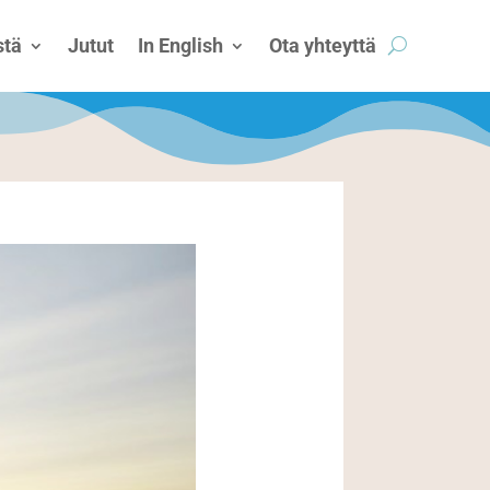
tä
Jutut
In English
Ota yhteyttä