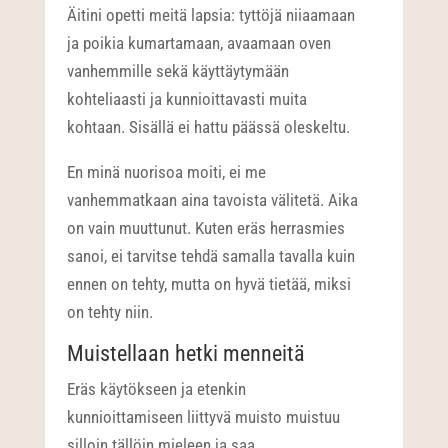
Äitini opetti meitä lapsia: tyttöjä niiaamaan
ja poikia kumartamaan, avaamaan oven
vanhemmille sekä käyttäytymään
kohteliaasti ja kunnioittavasti muita
kohtaan. Sisällä ei hattu päässä oleskeltu.
En minä nuorisoa moiti, ei me
vanhemmatkaan aina tavoista välitetä. Aika
on vain muuttunut. Kuten eräs herrasmies
sanoi, ei tarvitse tehdä samalla tavalla kuin
ennen on tehty, mutta on hyvä tietää, miksi
on tehty niin.
Muistellaan hetki menneitä
Eräs käytökseen ja etenkin
kunnioittamiseen liittyvä muisto muistuu
silloin tällöin mieleen ja saa