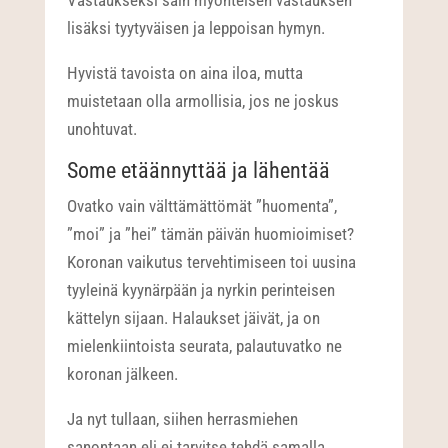
lisäksi tyytyväisen ja leppoisan hymyn.
Hyvistä tavoista on aina iloa, mutta
muistetaan olla armollisia, jos ne joskus
unohtuvat.
Some etäännyttää ja lähentää
Ovatko vain välttämättömät ”huomenta”,
”moi” ja ”hei” tämän päivän huomioimiset?
Koronan vaikutus tervehtimiseen toi uusina
tyyleinä kyynärpään ja nyrkin perinteisen
kättelyn sijaan. Halaukset jäivät, ja on
mielenkiintoista seurata, palautuvatko ne
koronan jälkeen.
Ja nyt tullaan, siihen herrasmiehen
sanontaan eli ei tarvitse tehdä samalla