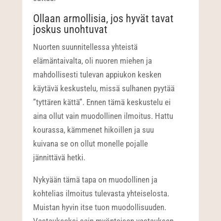
Ollaan armollisia, jos hyvät tavat
joskus unohtuvat
Nuorten suunnitellessa yhteistä
elämäntaivalta, oli nuoren miehen ja
mahdollisesti tulevan appiukon kesken
käytävä keskustelu, missä sulhanen pyytää
”tyttären kättä”. Ennen tämä keskustelu ei
aina ollut vain muodollinen ilmoitus. Hattu
kourassa, kämmenet hikoillen ja suu
kuivana se on ollut monelle pojalle
jännittävä hetki.
Nykyään tämä tapa on muodollinen ja
kohtelias ilmoitus tulevasta yhteiselosta.
Muistan hyvin itse tuon muodollisuuden.
Vastaukseksi sain myönteisen vastauksen