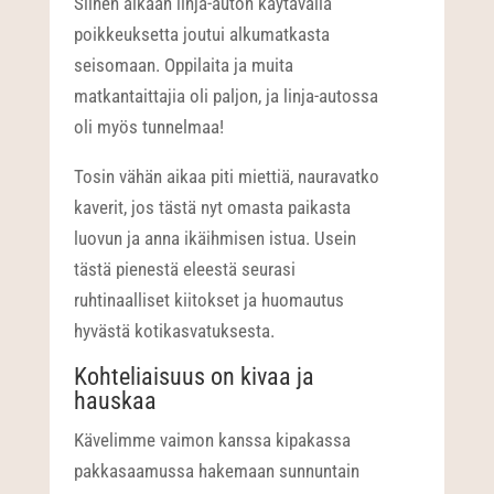
Siihen aikaan linja-auton käytävällä
poikkeuksetta joutui alkumatkasta
seisomaan. Oppilaita ja muita
matkantaittajia oli paljon, ja linja-autossa
oli myös tunnelmaa!
Tosin vähän aikaa piti miettiä, nauravatko
kaverit, jos tästä nyt omasta paikasta
luovun ja anna ikäihmisen istua. Usein
tästä pienestä eleestä seurasi
ruhtinaalliset kiitokset ja huomautus
hyvästä kotikasvatuksesta.
Kohteliaisuus on kivaa ja
hauskaa
Kävelimme vaimon kanssa kipakassa
pakkasaamussa hakemaan sunnuntain