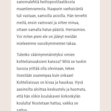
sanomalehtiä heittopostilaatikosta
maantienvarresta. Naapurin vanhaisäntä
tuli vastaan, samoilla asioilla. Hän tervehti
meitä, ensin vaimoani ja sitten minua,
ottaen samalla hatun päästä. Herrasmies.
Voi miten pieni ele on jäänyt meidän
mieleemme vuosikymmenten takaa.
Tulenko väärinymmärretyksi omien
kohteliaisuuksieni kanssa? Mitä se tuokin
tuossa yrittää olla olevinaan, tekee
itsestään suurempaa kuin onkaan!
Kohteliaisuus on kivaa ja hauskaa. Hyvä
aasinsilta aloittaa keskustelu ja huomata,
että hän olikin koulukaveri kirkonkylän
koululta! Nostetaan hattuu, vaikka se
sattuu.