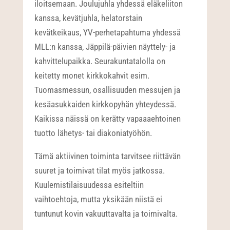
iloitsemaan. Joulujuhla yhdessä eläkeliiton
kanssa, kevätjuhla, helatorstain
kevätkeikaus, YV-perhetapahtuma yhdessä
MLL:n kanssa, Jäppilä-päivien näyttely- ja
kahvittelupaikka. Seurakuntatalolla on
keitetty monet kirkkokahvit esim.
Tuomasmessun, osallisuuden messujen ja
kesäasukkaiden kirkkopyhän yhteydessä.
Kaikissa näissä on kerätty vapaaaehtoinen
tuotto lähetys- tai diakoniatyöhön.
Tämä aktiivinen toiminta tarvitsee riittävän
suuret ja toimivat tilat myös jatkossa.
Kuulemistilaisuudessa esiteltiin
vaihtoehtoja, mutta yksikään niistä ei
tuntunut kovin vakuuttavalta ja toimivalta.