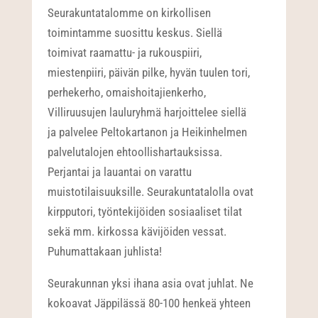
Seurakuntatalomme on kirkollisen
toimintamme suosittu keskus. Siellä
toimivat raamattu- ja rukouspiiri,
miestenpiiri, päivän pilke, hyvän tuulen tori,
perhekerho, omaishoitajienkerho,
Villiruusujen lauluryhmä harjoittelee siellä
ja palvelee Peltokartanon ja Heikinhelmen
palvelutalojen ehtoollishartauksissa.
Perjantai ja lauantai on varattu
muistotilaisuuksille. Seurakuntatalolla ovat
kirpputori, työntekijöiden sosiaaliset tilat
sekä mm. kirkossa kävijöiden vessat.
Puhumattakaan juhlista!
Seurakunnan yksi ihana asia ovat juhlat. Ne
kokoavat Jäppilässä 80-100 henkeä yhteen