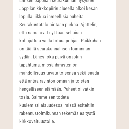
Entisen Jäppilän seurakunnan nykyisen
Jäppilän kirkkopiirin alueella alkoi kesän
lopulla liikkua ihmeellisiä puheita.
Seurakuntatalo aiotaan purkaa. Ajattelin,
että nämä ovat nyt taas sellaisia
kohujuttuja vailla totuuspohjaa. Paikkahan
on täällä seurakunnallisen toiminnan
sydän. Lähes joka päivä on jokin
tapahtuma, missä ihmisten on
mahdollisuus tavata toisensa sekä saada
että antaa ravintoa omaan ja toisten
hengelliseen elämään. Puheet olivatkin
tosia. Saimme sen todeta
kuulemistilaisuudessa, missä esiteltiin
rakennustoimikunnan tekemää esitystä
kirkkovaltuustolle.