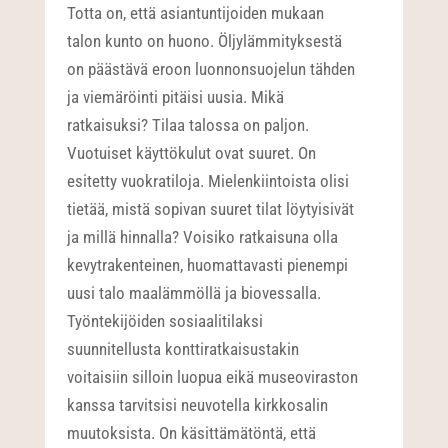
Totta on, että asiantuntijoiden mukaan
talon kunto on huono. Öljylämmityksestä
on päästävä eroon luonnonsuojelun tähden
ja viemäröinti pitäisi uusia. Mikä
ratkaisuksi? Tilaa talossa on paljon.
Vuotuiset käyttökulut ovat suuret. On
esitetty vuokratiloja. Mielenkiintoista olisi
tietää, mistä sopivan suuret tilat löytyisivät
ja millä hinnalla? Voisiko ratkaisuna olla
kevytrakenteinen, huomattavasti pienempi
uusi talo maalämmöllä ja biovessalla.
Työntekijöiden sosiaalitilaksi
suunnitellusta konttiratkaisustakin
voitaisiin silloin luopua eikä museoviraston
kanssa tarvitsisi neuvotella kirkkosalin
muutoksista. On käsittämätöntä, että