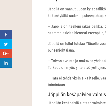
Jäppilä on saanut uuden kyläpäällikö
kirkonkylältä uudeksi puheenjohtajak
– Jäppilä on itselleni rakas paikka,
saamme asioita hienosti eteenpäin,
Jäppilä on tullut tutuksi Ylöselle vuo
puheenjohtajana.
– Toivon avointa ja mukavaa yhdessä 
Tärkeää on myös yhteistyö yrittäjie
– Tätä ei tehdä yksin eikä itselle, v
toimintaan.
Jäppilän kesäpäivien valmis
Jäppilän kesäpäiviä aletaan valmist