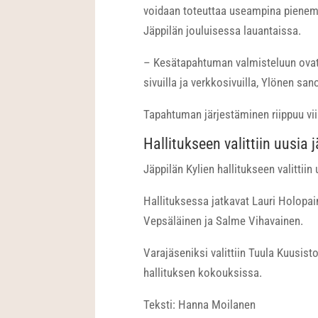
voidaan toteuttaa useampina pienempi
Jäppilän jouluisessa lauantaissa.
– Kesätapahtuman valmisteluun ovat 
sivuilla ja verkkosivuilla, Ylönen san
Tapahtuman järjestäminen riippuu vii
Hallitukseen valittiin uusia 
Jäppilän Kylien hallitukseen valittii
Hallituksessa jatkavat Lauri Holopa
Vepsäläinen ja Salme Vihavainen.
Varajäseniksi valittiin Tuula Kuusist
hallituksen kokouksissa.
Teksti: Hanna Moilanen