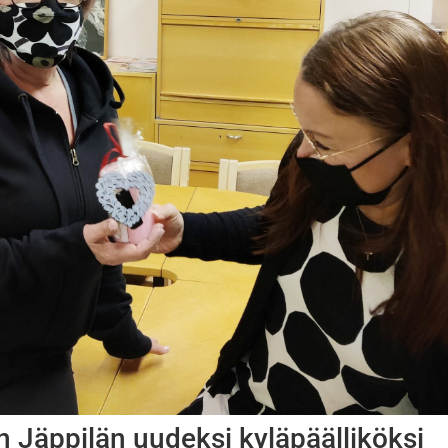
in Jäppilän uudeksi kyläpäälliköksi