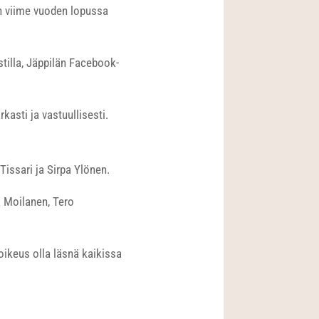
in viime vuoden lopussa
illa, Jäppilän Facebook-
asti ja vastuullisesti.
Tissari ja Sirpa Ylönen.
 Moilanen, Tero
oikeus olla läsnä kaikissa