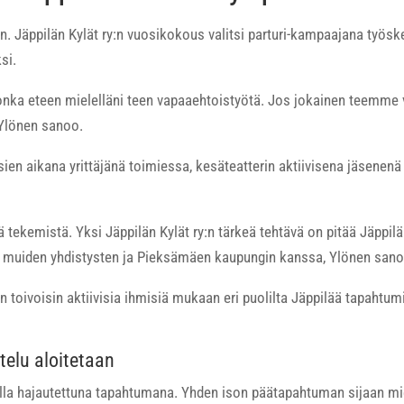
n. Jäppilän Kylät ry:n vuosikokous valitsi parturi-kampaajana työs
si.
 jonka eteen mielelläni teen vapaaehtoistyötä. Jos jokainen teemme
 Ylönen sanoo.
sien aikana yrittäjänä toimiessa, kesäteatterin aktiivisena jäsenenä j
tekemistä. Yksi Jäppilän Kylät ry:n tärkeä tehtävä on pitää Jäppilä
n, muiden yhdistysten ja Pieksämäen kaupungin kanssa, Ylönen sano
aan toivoisin aktiivisia ihmisiä mukaan eri puolilta Jäppilää tapahtu
telu aloitetaan
ella hajautettuna tapahtumana. Yhden ison päätapahtuman sijaan mi