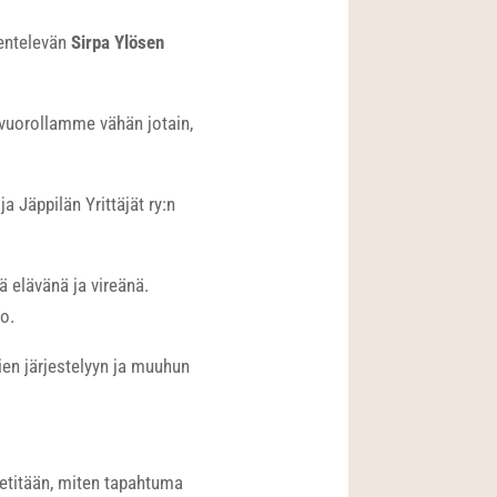
kentelevän
Sirpa Ylösen
 vuorollamme vähän jotain,
a Jäppilän Yrittäjät ry:n
ä elävänä ja vireänä.
o.
mien järjestelyyn ja muuhun
etitään, miten tapahtuma