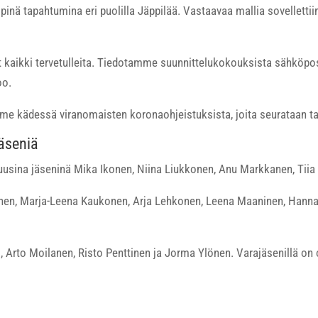
nä tapahtumina eri puolilla Jäppilää. Vastaavaa mallia sovelletti
kaikki tervetulleita. Tiedotamme suunnittelukokouksista sähköpost
oo.
me kädessä viranomaisten koronaohjeistuksista, joita seurataan tark
jäseniä
n uusina jäseninä Mika Ikonen, Niina Liukkonen, Anu Markkanen, Tiia 
inen, Marja-Leena Kaukonen, Arja Lehkonen, Leena Maaninen, Hanna
o, Arto Moilanen, Risto Penttinen ja Jorma Ylönen. Varajäsenillä on 