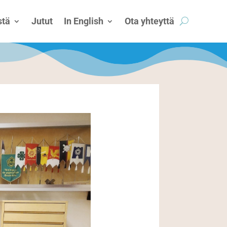
tä
Jutut
In English
Ota yhteyttä