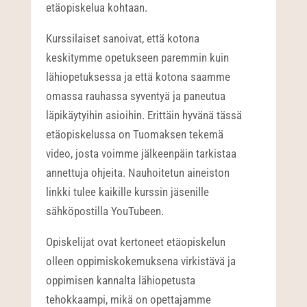
etäopiskelua kohtaan.
Kurssilaiset sanoivat, että kotona
keskitymme opetukseen paremmin kuin
lähiopetuksessa ja että kotona saamme
omassa rauhassa syventyä ja paneutua
läpikäytyihin asioihin. Erittäin hyvänä tässä
etäopiskelussa on Tuomaksen tekemä
video, josta voimme jälkeenpäin tarkistaa
annettuja ohjeita. Nauhoitetun aineiston
linkki tulee kaikille kurssin jäsenille
sähköpostilla YouTubeen.
Opiskelijat ovat kertoneet etäopiskelun
olleen oppimiskokemuksena virkistävä ja
oppimisen kannalta lähiopetusta
tehokkaampi, mikä on opettajamme