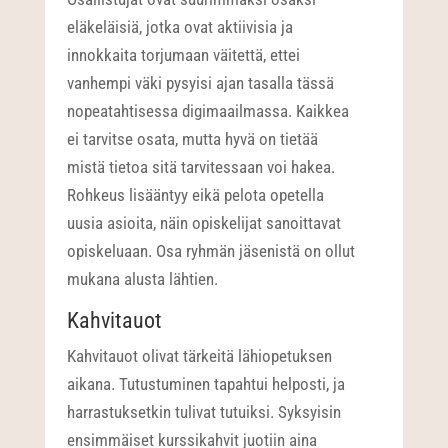
eläkeläisiä, jotka ovat aktiivisia ja
innokkaita torjumaan väitettä, ettei
vanhempi väki pysyisi ajan tasalla tässä
nopeatahtisessa digimaailmassa. Kaikkea
ei tarvitse osata, mutta hyvä on tietää
mistä tietoa sitä tarvitessaan voi hakea.
Rohkeus lisääntyy eikä pelota opetella
uusia asioita, näin opiskelijat sanoittavat
opiskeluaan. Osa ryhmän jäsenistä on ollut
mukana alusta lähtien.
Kahvitauot
Kahvitauot olivat tärkeitä lähiopetuksen
aikana. Tutustuminen tapahtui helposti, ja
harrastuksetkin tulivat tutuiksi. Syksyisin
ensimmäiset kurssikahvit juotiin aina