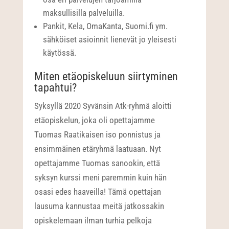
maksullisilla palveluilla.
Pankit, Kela, OmaKanta, Suomi.fi ym.
sähköiset asioinnit lienevät jo yleisesti
käytössä.
Miten etäopiskeluun siirtyminen
tapahtui?
Syksyllä 2020 Syvänsin Atk-ryhmä aloitti
etäopiskelun, joka oli opettajamme
Tuomas Raatikaisen iso ponnistus ja
ensimmäinen etäryhmä laatuaan. Nyt
opettajamme Tuomas sanookin, että
syksyn kurssi meni paremmin kuin hän
osasi edes haaveilla! Tämä opettajan
lausuma kannustaa meitä jatkossakin
opiskelemaan ilman turhia pelkoja