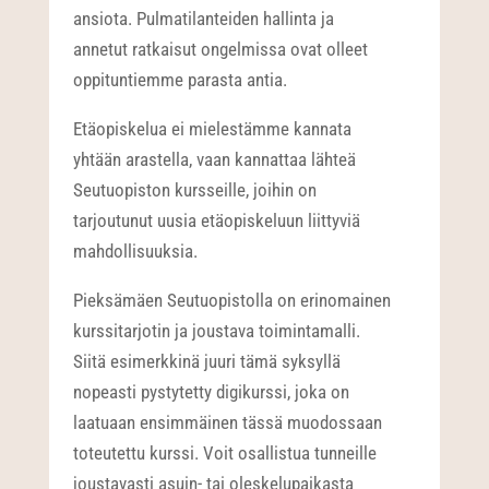
ansiota. Pulmatilanteiden hallinta ja
annetut ratkaisut ongelmissa ovat olleet
oppituntiemme parasta antia.
Etäopiskelua ei mielestämme kannata
yhtään arastella, vaan kannattaa lähteä
Seutuopiston kursseille, joihin on
tarjoutunut uusia etäopiskeluun liittyviä
mahdollisuuksia.
Pieksämäen Seutuopistolla on erinomainen
kurssitarjotin ja joustava toimintamalli.
Siitä esimerkkinä juuri tämä syksyllä
nopeasti pystytetty digikurssi, joka on
laatuaan ensimmäinen tässä muodossaan
toteutettu kurssi. Voit osallistua tunneille
joustavasti asuin- tai oleskelupaikasta