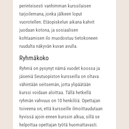
perinteisesti vanhimman kurssilaisen
tarjoilemana, jonka jälkeen loput
vuorotellen. Etäopiskelun aikana kahvit
juodaan kotona, ja sosiaalisen
kohtaamisen ilo muodostuu tietokoneen
ruudulta näkyvän kuvan avulla.
Ryhmäkoko
Ryhmä on pysynyt nämä vuodet koossa ja
jäseniä Seutuopiston kursseilla on oltava
vähintään seitsemän, jotta ylipäätään
kurssi voidaan aloittaa. Tällä hetkellä
ryhmän vahvuus on 10 henkilöä. Opettajan
toiveena on, että kursseille ilmoittaudutaan
hyvissä ajoin ennen kurssin alkua, sillä se
helpottaa opettajan työtä huomattavasti.