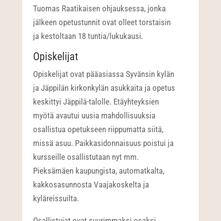
Tuomas Raatikaisen ohjauksessa, jonka
jälkeen opetustunnit ovat olleet torstaisin
ja kestoltaan 18 tuntia/lukukausi.
Opiskelijat
Opiskelijat ovat pääasiassa Syvänsin kylän
ja Jäppilän kirkonkylän asukkaita ja opetus
keskittyi Jäppilä-talolle. Etäyhteyksien
myötä avautui uusia mahdollisuuksia
osallistua opetukseen riippumatta siitä,
missä asuu. Paikkasidonnaisuus poistui ja
kursseille osallistutaan nyt mm.
Pieksämäen kaupungista, automatkalta,
kakkosasunnosta Vaajakoskelta ja
kyläreissuilta.
Osallistujat ovat suurimmaksi osaksi