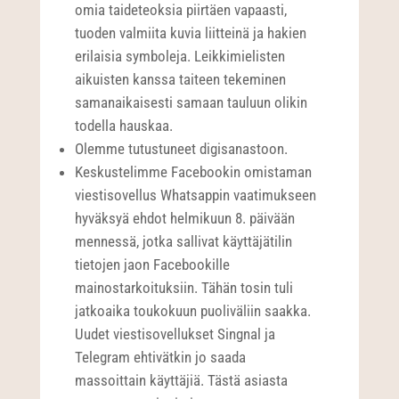
omia taideteoksia piirtäen vapaasti,
tuoden valmiita kuvia liitteinä ja hakien
erilaisia symboleja. Leikkimielisten
aikuisten kanssa taiteen tekeminen
samanaikaisesti samaan tauluun olikin
todella hauskaa.
Olemme tutustuneet digisanastoon.
Keskustelimme Facebookin omistaman
viestisovellus Whatsappin vaatimukseen
hyväksyä ehdot helmikuun 8. päivään
mennessä, jotka sallivat käyttäjätilin
tietojen jaon Facebookille
mainostarkoituksiin. Tähän tosin tuli
jatkoaika toukokuun puoliväliin saakka.
Uudet viestisovellukset Singnal ja
Telegram ehtivätkin jo saada
massoittain käyttäjiä. Tästä asiasta