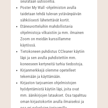
seurataan uutisointia.
Poster My Wall -ohjelmiston avulla
taidetaan tehdä tulevan ystävänpäivän
sähköisesti lähetettävät kortit.
Etäneuvotteluihin mahdollistavia
ohjelmistoja vilkaistiin ja mm. ilmainen
Zoom on meidän kurssillamme
käytössä.
Tietokoneen puhdistus CCleaner käytiin
läpi ja sen avulla puhdistettiin mm.
koneeseen kertyneitä turhia tiedostoja.
Kirjanmerkkejä olemme opetelleet
tekemään ja käyttämään.
Kirjaston tarjoamien ohjelmistojen
hyödyntämistä käytiin läpi, joita ovat
mm. äänikirjojen lataukset. Osa tapahtuu
oman kirjastokortin avulla ilmaiseksi ja
osa eri palvelujen tarjoamilla