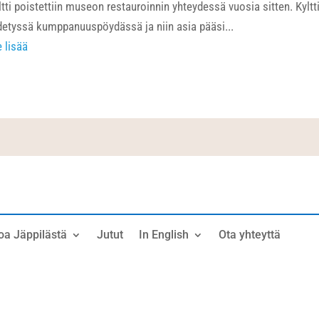
ltti poistettiin museon restauroinnin yhteydessä vuosia sitten. Kyltt
detyssä kumppanuuspöydässä ja niin asia pääsi...
e lisää
oa Jäppilästä
Jutut
In English
Ota yhteyttä