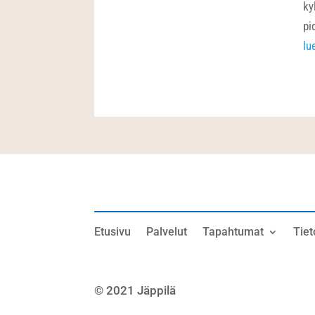
ky
pi
lu
Etusivu
Palvelut
Tapahtumat
Tiet
© 2021 Jäppilä