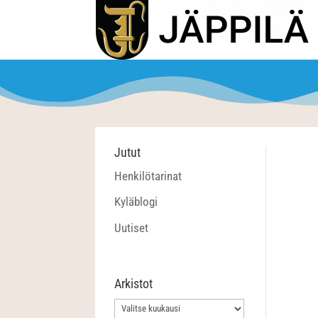
Jutut
Henkilötarinat
Kyläblogi
Uutiset
Arkistot
Arkistot