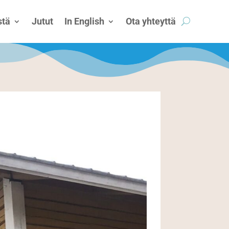
tä
Jutut
In English
Ota yhteyttä