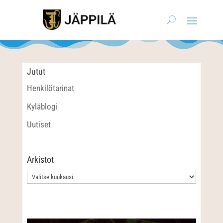
Jutut
Henkilötarinat
Kyläblogi
Uutiset
Arkistot
Arkistot