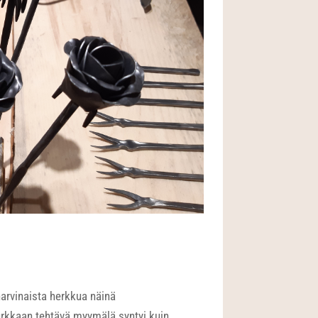
harvinaista herkkua näinä
urkkaan tehtävä myymälä syntyi kuin