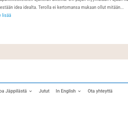
sestään idea idealta. Terolla ei kertomansa mukaan ollut mitään...
e lisää
oa Jäppilästä
Jutut
In English
Ota yhteyttä