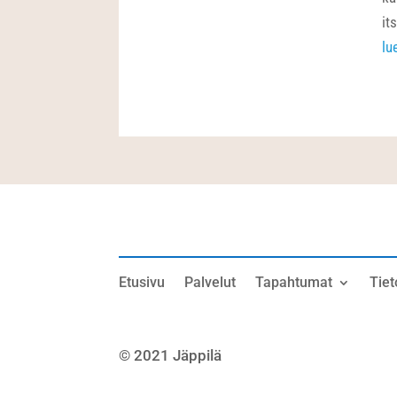
it
lu
Etusivu
Palvelut
Tapahtumat
Tiet
© 2021 Jäppilä