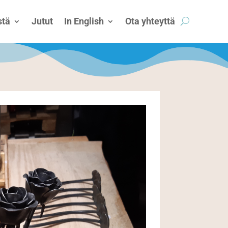
tä
Jutut
In English
Ota yhteyttä