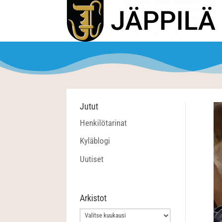
Jutut
Henkilötarinat
Kyläblogi
Uutiset
Arkistot
Arkistot