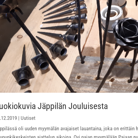
uokiokuvia Jäppilän Jouluisesta
.12.2019
|
Uutiset
ppilässä oli uuden myymälän avajaiset lauantaina, joka on erittäin 
upunkikeskeisten ajattelun aikoina. Ovi pajan myymälään Pajaan n