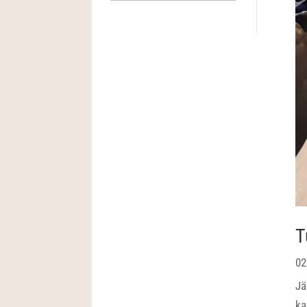
T
02
Jä
ka