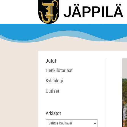
Jutut
Henkilötarinat
Kyläblogi
Uutiset
Arkistot
Arkistot