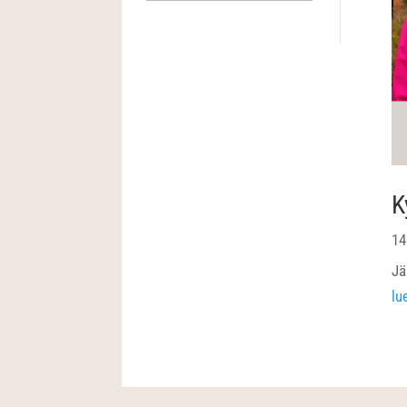
K
14
Jä
lu