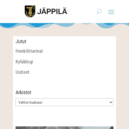
Jutut
Henkilötarinat
Kyläblogi
Uutiset
Arkistot
Arkistot