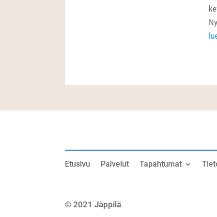
ke
Ny
lu
Etusivu
Palvelut
Tapahtumat
Tiet
© 2021 Jäppilä