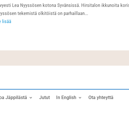
vyesti Lea Nyyssösen kotona Syvänsissä. Hirsitalon ikkunoita kori
yssösen tekemistä olkitöistä on parhaillaan...
e lisää
oa Jäppilästä
Jutut
In English
Ota yhteyttä