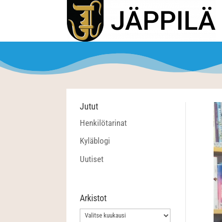
Jutut
Henkilötarinat
Kyläblogi
Uutiset
Arkistot
Arkistot