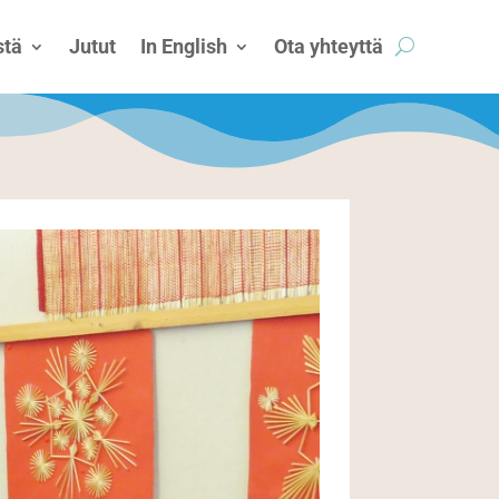
tä
Jutut
In English
Ota yhteyttä