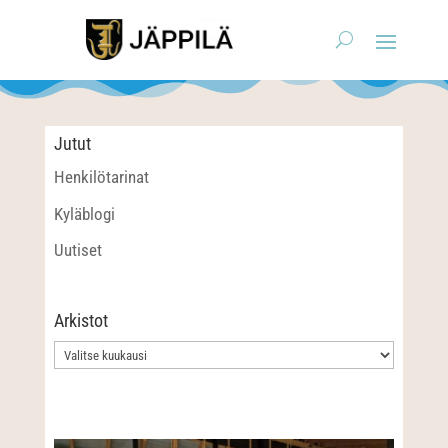
Jutut
Henkilötarinat
Kyläblogi
Uutiset
Arkistot
Arkistot