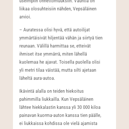
useimpiin onnettomuuksiin. Vauhtia on
liikaa olosuhteisiin nähden, Vepsäläinen
arvioi.
– Auratessa olisi hyvä, että autoilijat
ymmärtäisivät hiljentää vähän ja siirtyä tien
reunaan. Välillä harmittaa se, etteivät
ihmiset itse ymmärrä, miten lähellä
kuolemaa he ajavat. Toisella puolella olisi
yli metri tilaa väistää, mutta silti ajetaan
läheltä aura-autoa.
Ikävintä alalla on teiden hiekoitus
pahimmilla liukkailla. Kun Vepsäläinen
lähtee hiekkalastin kanssa yli 30 000 kiloa
painavan kuorma-auton kanssa tien päälle,
ei liukkaissa kohdissa ole vielä ajamista