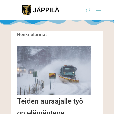
Henkilötarinat
Teiden auraajalle työ
on elämäntapa