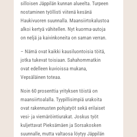
silloisen Jäppilän kunnan alueelta. Turpeen
nostaminen työllisti viitenä kesänä
Haukivuoren suunnalla. Maansiirtokalustoa
alkoi kertyä vähitellen. Nyt kuorma-autoja
on neljä ja kaivinkoneita on saman verran.
– Nämä ovat kaikki kausiluontoisia töitä,
jotka tukevat toisiaan. Sahahommatkin
ovat edelleen kuvioissa mukana,
Vepsäläinen toteaa.
Noin 60 prosenttia yrityksen töistä on
maansiirtoalalla. Tyypillisimpiä urakoita
ovat rakennusten pohjatyöt sekä erilaiset
vesi- ja viemäröintiurakat. Joskus työt
kuljettavat Pieksämäen ja Sorsakosken
suunnalle, mutta valtaosa löytyy Jäppilän