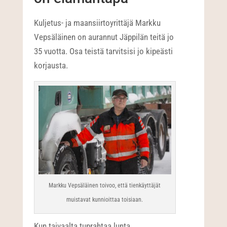
Kuljetus- ja maansiirtoyrittäjä Markku
Vepsäläinen on aurannut Jäppilän teitä jo
35 vuotta. Osa teistä tarvitsisi jo kipeästi
korjausta.
Markku Vepsäläinen toivoo, että tienkäyttäjät
muistavat kunnioittaa toisiaan.
Kun taivaalta tuprahtaa lunta,