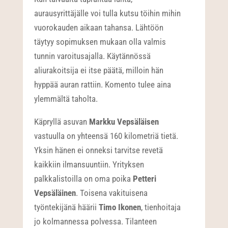
aurausyrittäjälle voi tulla kutsu töihin mihin
vuorokauden aikaan tahansa. Lähtöön
täytyy sopimuksen mukaan olla valmis
tunnin varoitusajalla. Käytännössä
aliurakoitsija ei itse päätä, milloin hän
hyppää auran rattiin. Komento tulee aina
ylemmältä taholta.
Käpryllä asuvan
Markku Vepsäläisen
vastuulla on yhteensä 160 kilometriä tietä.
Yksin hänen ei onneksi tarvitse revetä
kaikkiin ilmansuuntiin. Yrityksen
palkkalistoilla on oma poika
Petteri
Vepsäläinen
. Toisena vakituisena
työntekijänä häärii
Timo Ikonen
, tienhoitaja
jo kolmannessa polvessa. Tilanteen