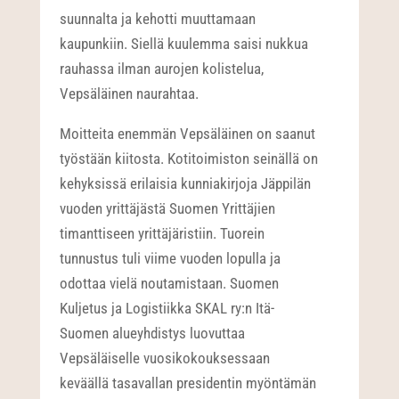
suunnalta ja kehotti muuttamaan
kaupunkiin. Siellä kuulemma saisi nukkua
rauhassa ilman aurojen kolistelua,
Vepsäläinen naurahtaa.
Moitteita enemmän Vepsäläinen on saanut
työstään kiitosta. Kotitoimiston seinällä on
kehyksissä erilaisia kunniakirjoja Jäppilän
vuoden yrittäjästä Suomen Yrittäjien
timanttiseen yrittäjäristiin. Tuorein
tunnustus tuli viime vuoden lopulla ja
odottaa vielä noutamistaan. Suomen
Kuljetus ja Logistiikka SKAL ry:n Itä-
Suomen alueyhdistys luovuttaa
Vepsäläiselle vuosikokouksessaan
keväällä tasavallan presidentin myöntämän