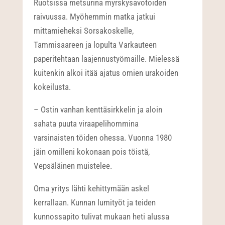
Ruotsissa metsurina myrskysavotoiden
raivuussa. Myöhemmin matka jatkui
mittamieheksi Sorsakoskelle,
Tammisaareen ja lopulta Varkauteen
paperitehtaan laajennustyömaille. Mielessä
kuitenkin alkoi itää ajatus omien urakoiden
kokeilusta.
– Ostin vanhan kenttäsirkkelin ja aloin
sahata puuta viraapelihommina
varsinaisten töiden ohessa. Vuonna 1980
jäin omilleni kokonaan pois töistä,
Vepsäläinen muistelee.
Oma yritys lähti kehittymään askel
kerrallaan. Kunnan lumityöt ja teiden
kunnossapito tulivat mukaan heti alussa