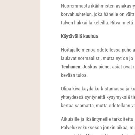
Nuoremmasta ikäihmisten asiakasryh
korvahuuhtelun, joka hänelle on vältt
talven liukkailla keleillä. Ritva miet
Käytävällä kuultua
Hoitajalle menoa odotellessa puhe aj
laulavat normaalisti, mutta nyt on jo
Tenhunen
. Joskus pienet asiat ovat 
kevään tuloa.
Olipa kiva käydä kurkistamassa ja ku
yhteydessä syntyneitä kysymyksiä tie
kertaa saamatta, mutta odotellaan 
Aikuisille ja ikääntyneille tarkoitett
Palvelukeskuksessa jonkin aikaa, mu