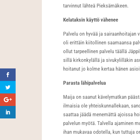
tarvinnut lähteä Pieksämäkeen.
Kelataksin käyttö vähenee
Palvelu on hyvää ja sairaanhoitajan
oli erittäin kiitollinen saamaansa pal
ollut tarpeellinen palvelu täällä Jäpp
sillä kirkonkylällä ja sivukylilläkin 
hoitanut jo kolme kertaa hänen asioita
Parasta lähipalvelua
Maija on saanut kävelymatkan päästä p
ilmaisia ole yhteiskunnallekaan, sano
saattaa jäädä menemättä ajoissa hoit
palvelun myötä. Talvella ajaminen mu
ihan mukavaa odotella, kun tuttuja o