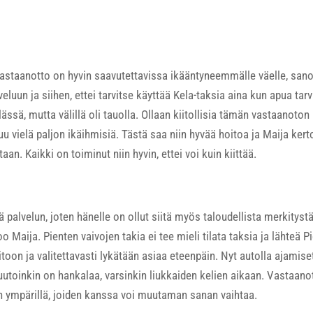
 vastaanotto on hyvin saavutettavissa ikääntyneemmälle väelle, san
veluun ja siihen, ettei tarvitse käyttää Kela-taksia aina kun apua tar
ilässä, mutta välillä oli tauolla. Ollaan kiitollisia tämän vastaanot
asuu vielä paljon ikäihmisiä. Tästä saa niin hyvää hoitoa ja Maija ker
an. Kaikki on toiminut niin hyvin, ettei voi kuin kiittää.
alvelun, joten hänelle on ollut siitä myös taloudellista merkitystä.
o Maija. Pienten vaivojen takia ei tee mieli tilata taksia ja lähteä
oon ja valitettavasti lykätään asiaa eteenpäin. Nyt autolla ajami
utoinkin on hankalaa, varsinkin liukkaiden kelien aikaan. Vastaanot
n ympärillä, joiden kanssa voi muutaman sanan vaihtaa.