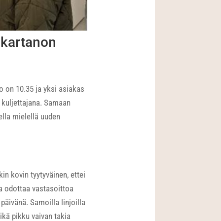
okartanon
o on 10.35 ja yksi asiakas
 kuljettajana. Samaan
ella mielellä uuden
in kovin tyytyväinen, ettei
a odottaa vastasoittoa
äivänä. Samoilla linjoilla
eikä pikku vaivan takia