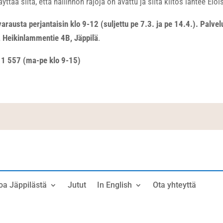
tää siltä, että hallinnon rajoja on avattu ja siitä kiitos lähtee Elois
varausta perjantaisin klo 9-12 (suljettu pe 7.3. ja pe 14.4.). Palve
, Heikinlammentie 4B, Jäppilä
.
11 557 (ma-pe klo 9-15)
oa Jäppilästä
Jutut
In English
Ota yhteyttä