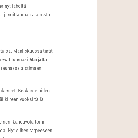
a nyt läheltä
teä jännittämään ajamista
tuloa. Maaliskuussa tintit
n kevät tuumasi
Marjatta
dä rauhassa aistimaan
kokeneet. Keskusteluiden
 kiireen vuoksi tällä
teinen Ikäneuvola toimi
oa. Nyt siihen tarpeeseen