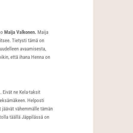
oo
Maija Valkonen.
Maija
vitsee. Tietysti tämä on
on uudelleen avaamisesta,
toikin, että ihana Henna on
 Eivät ne Kela-taksit
 Pieksämäkeen. Helposti
set jäävät vähemmälle tämän
olla täällä Jäppilässä on