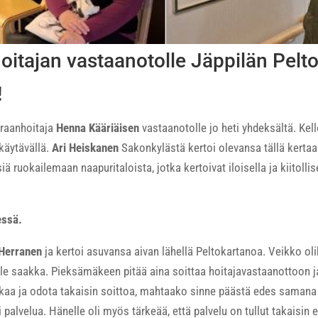
oitajan vastaanotolle Jäppilän Pelt
!
airaanhoitaja
Henna Kääriäisen
vastaanotolle jo heti yhdeksältä. Kell
 käytävällä.
Ari Heiskanen
Sakonkylästä kertoi olevansa tällä kertaa
 ruokailemaan naapuritaloista, jotka kertoivat iloisella ja kiitollis
essä.
Herranen
ja kertoi asuvansa aivan lähellä Peltokartanoa. Veikko olik
le saakka. Pieksämäkeen pitää aina soittaa hoitajavastaanottoon j
aikaa ja odota takaisin soittoa, mahtaako sinne päästä edes samana p
eli palvelua. Hänelle oli myös tärkeää, että palvelu on tullut takaisin 