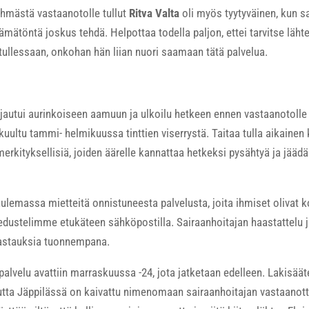
mästä vastaanotolle tullut
Ritva Valta
oli myös tyytyväinen, kun sa
ämätöntä joskus tehdä. Helpottaa todella paljon, ettei tarvitse läh
ti tullessaan, onkohan hän liian nuori saamaan tätä palvelua.
autui aurinkoiseen aamuun ja ulkoilu hetkeen ennen vastaanotolle 
 kuultu tammi- helmikuussa tinttien viserrystä. Taitaa tulla aikaine
merkityksellisiä, joiden äärelle kannattaa hetkeksi pysähtyä ja jää
ulemassa mietteitä onnistuneesta palvelusta, joita ihmiset olivat 
dustelimme etukäteen sähköpostilla. Sairaanhoitajan haastattelu jäi
vastauksia tuonnempana.
u palvelu avattiin marraskuussa -24, jota jatketaan edelleen. Lakisää
tta Jäppilässä on kaivattu nimenomaan sairaanhoitajan vastaanott