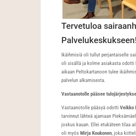
Tervetuloa sairaanh
Palvelukeskukseen
Ikäihmisiä oli tullut perjantaiselle s
oli sisällä ja kolme asiakasta odotti
aikaan Peltokartanoon tulee ikäihmisiä
palvelun alkamisesta.
Vastaanotolle pääsee tulojärjestyks
Vastaanotolle pääsyä odotti
Veikko 
tarvinnut lähteä ajamaan Pieksämäel
joskus kauan. Ellei etukäteen tilaa 
oli myös
Mirja Koukonen
, joka kiitt