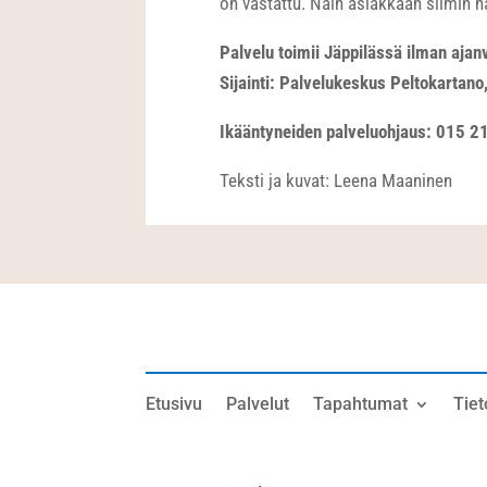
on vastattu. Näin asiakkaan silmin näyt
Palvelu toimii Jäppilässä ilman ajan
Sijainti: Palvelukeskus Peltokartano
Ikääntyneiden palveluohjaus: 015 2
Teksti ja kuvat: Leena Maaninen
Etusivu
Palvelut
Tapahtumat
Tiet