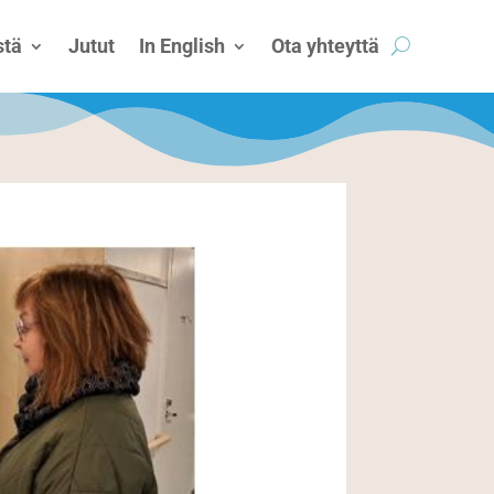
tä
Jutut
In English
Ota yhteyttä