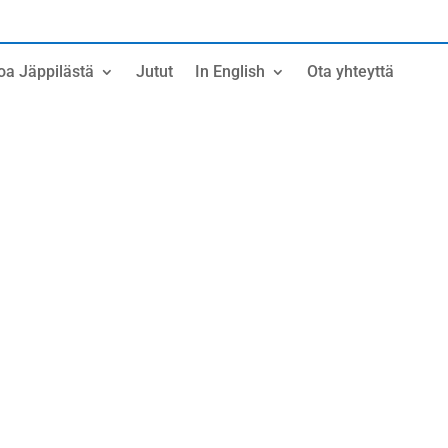
oa Jäppilästä
Jutut
In English
Ota yhteyttä