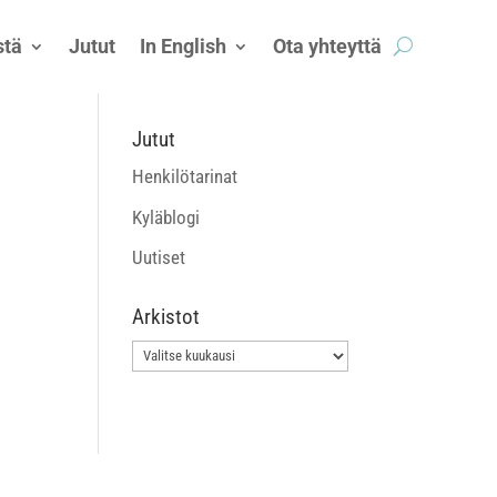
tä
Jutut
In English
Ota yhteyttä
Jutut
Henkilötarinat
Kyläblogi
Uutiset
Arkistot
Arkistot