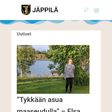
Uutiset
”Tykkään asua
maaseudulla” – Elsa