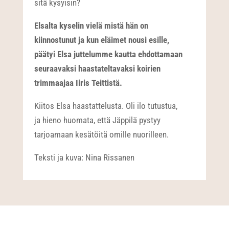
sitä kysyisin?
Elsalta kyselin vielä mistä hän on
kiinnostunut ja kun eläimet nousi esille,
päätyi Elsa juttelumme kautta ehdottamaan
seuraavaksi haastateltavaksi koirien
trimmaajaa Iiris Teittistä.
Kiitos Elsa haastattelusta. Oli ilo tutustua,
ja hieno huomata, että Jäppilä pystyy
tarjoamaan kesätöitä omille nuorilleen.
Teksti ja kuva: Nina Rissanen