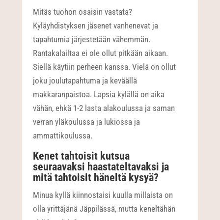
Mitäs tuohon osaisin vastata?
Kyläyhdistyksen jäsenet vanhenevat ja
tapahtumia järjestetään vähemmän.
Rantakalailtaa ei ole ollut pitkään aikaan.
Siellä käytiin perheen kanssa. Vielä on ollut
joku joulutapahtuma ja keväällä
makkaranpaistoa. Lapsia kylällä on aika
vähän, ehkä 1-2 lasta alakoulussa ja saman
verran yläkoulussa ja lukiossa ja
ammattikoulussa.
Kenet tahtoisit kutsua
seuraavaksi haastateltavaksi ja
mitä tahtoisit häneltä kysyä?
Minua kyllä kiinnostaisi kuulla millaista on
olla yrittäjänä Jäppilässä, mutta keneltähän