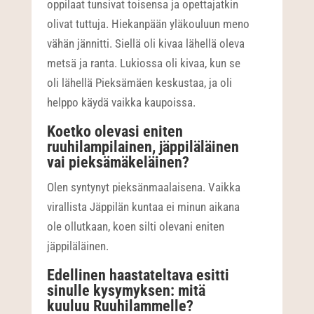
oppilaat tunsivat toisensa ja opettajatkin
olivat tuttuja. Hiekanpään yläkouluun meno
vähän jännitti. Siellä oli kivaa lähellä oleva
metsä ja ranta. Lukiossa oli kivaa, kun se
oli lähellä Pieksämäen keskustaa, ja oli
helppo käydä vaikka kaupoissa.
Koetko olevasi eniten
ruuhilampilainen, jäppiläläinen
vai pieksämäkeläinen?
Olen syntynyt pieksänmaalaisena. Vaikka
virallista Jäppilän kuntaa ei minun aikana
ole ollutkaan, koen silti olevani eniten
jäppiläläinen.
Edellinen haastateltava esitti
sinulle kysymyksen: mitä
kuuluu Ruuhilammelle?