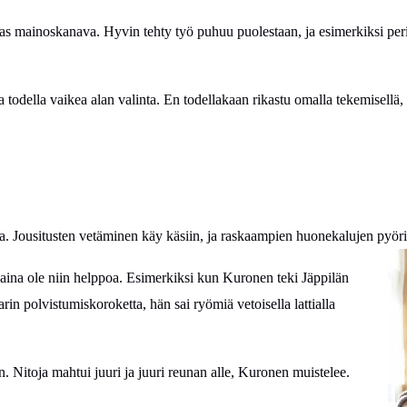
ras mainoskanava. Hyvin tehty työ puhuu puolestaan, ja esimerkiksi peri
todella vaikea alan valinta. En todellakaan rikastu omalla tekemisellä,
ta. Jousitusten vetäminen käy käsiin, ja raskaampien huonekalujen pyöri
aina ole niin helppoa. Esimerkiksi kun Kuronen teki Jäppilän
arin polvistumiskoroketta, hän sai ryömiä
vetoisella
lattialla
en. Nitoja mahtui juuri ja juuri reunan alle, Kuronen muistelee.