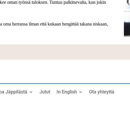
näkee oman työnsä tuloksen. Tuntuu palkitsevalta, kun jokin
a oma herransa ilman että kukaan hengittää takana niskaan,
oa Jäppilästä
Jutut
In English
Ota yhteyttä