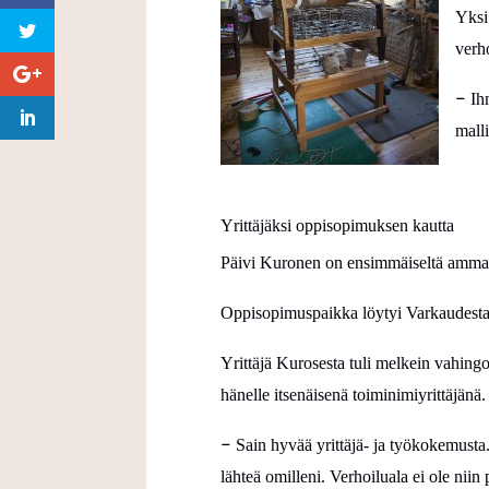
Y
ksi
verh
–
Ih
malli
Yrittäjäksi oppisopimuksen kautta
Päivi Kuronen on ensimmäiseltä ammati
Oppisopimuspaikka löytyi Varkaudesta.
Yrittäjä Kurosesta tuli melkein vahing
hänelle itsenäisenä toiminimiyrittäjänä.
–
Sain hyvää yrittäjä- ja työkokemusta
lähteä omilleni. Verhoiluala ei ole nii