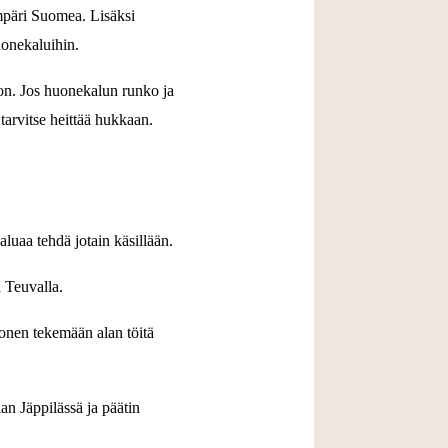
ympäri Suomea. Lisäksi
huonekaluihin
.
on. Jos huonekalun runko ja
i tarvitse heittää hukkaan.
uaa tehdä jotain käsillään.
 Teuvalla.
ronen tekemään alan töitä
an Jäppilässä ja päätin