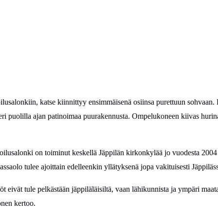
lusalonkiin, katse kiinnittyy ensimmäisenä osiinsa purettuun sohvaan. 
eri puolilla ajan patinoimaa puurakennusta. Ompelukoneen kiivas hurina
oilusa
lonki on toiminut keskellä Jäppilän kirkonkylää jo vuodesta 2004 
ssaolo tulee ajoittain edelleenkin yllätyksenä jopa vakituisesti Jäppiläss
öt eivät tule pelkästään jäppiläläisiltä, vaan lähikunnista ja ympäri maa
nen kertoo.