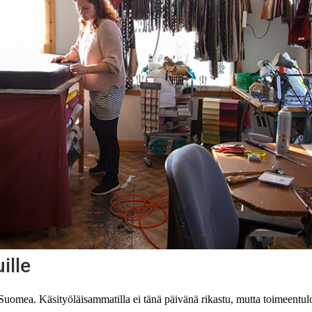
ille
uomea. Käsityöläisammatilla ei tänä päivänä rikastu, mutta toimeentulo