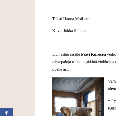
Teksti Hanna Moilanen
Kuvat Jukka Suhonen
Kun astuu sisälle
Päivi Kurosen
verhoi
näytepaloja roikkuu pitkinä viuhkoina 
ovelle asti.
Verh
olema
–
Ty
Kuro