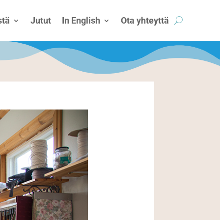
tä
Jutut
In English
Ota yhteyttä