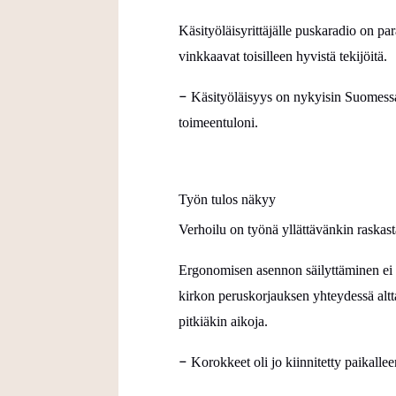
Käsityöläisyrittäjälle puskaradio on pa
vinkkaavat toisilleen hyvistä tekijöitä.
–
Käsityöläisyys on nykyisin Suomessa 
toimeentuloni.
Työn tulos näkyy
Verhoilu on työnä yllättävänkin raskas
Ergonomisen asennon säilyttäminen ei 
kirkon peruskorjauksen yhteydessä altt
pitkiäkin aikoja.
–
Korokkeet oli
jo
kiinnitetty paikalle