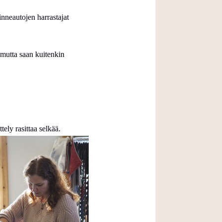
nneautojen harrastajat
 mutta saan kuitenkin
ttely
rasittaa
selkää.