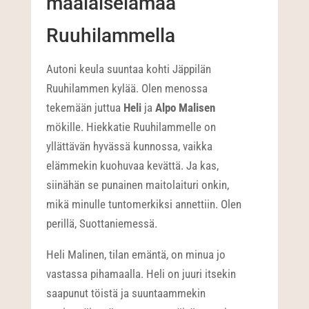
maalaiselämää
Ruuhilammella
Autoni keula suuntaa kohti Jäppilän
Ruuhilammen kylää. Olen menossa
tekemään juttua
Heli
ja
Alpo Malisen
mökille. Hiekkatie Ruuhilammelle on
yllättävän hyvässä kunnossa, vaikka
elämmekin kuohuvaa kevättä. Ja kas,
siinähän se punainen maitolaituri onkin,
mikä minulle tuntomerkiksi annettiin. Olen
perillä, Suottaniemessä.
Heli Malinen, tilan emäntä, on minua jo
vastassa pihamaalla. Heli on juuri itsekin
saapunut töistä ja suuntaammekin