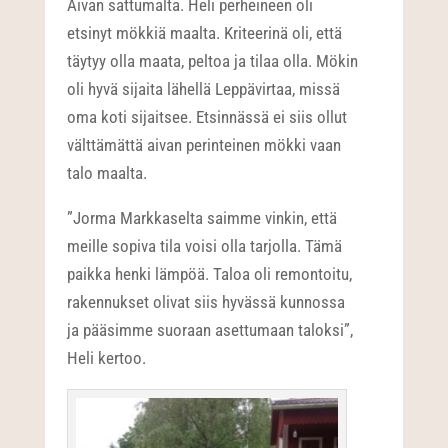
Aivan sattumalta. Heli perheineen oli
etsinyt mökkiä maalta. Kriteerinä oli, että
täytyy olla maata, peltoa ja tilaa olla. Mökin
oli hyvä sijaita lähellä Leppävirtaa, missä
oma koti sijaitsee. Etsinnässä ei siis ollut
välttämättä aivan perinteinen mökki vaan
talo maalta.
”Jorma Markkaselta saimme vinkin, että
meille sopiva tila voisi olla tarjolla. Tämä
paikka henki lämpöä. Taloa oli remontoitu,
rakennukset olivat siis hyvässä kunnossa
ja pääsimme suoraan asettumaan taloksi”,
Heli kertoo.