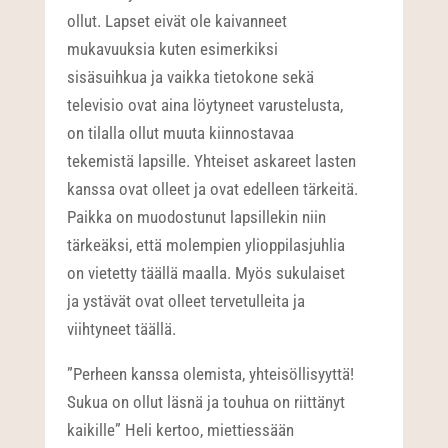
ollut. Lapset eivät ole kaivanneet
mukavuuksia kuten esimerkiksi
sisäsuihkua ja vaikka tietokone sekä
televisio ovat aina löytyneet varustelusta,
on tilalla ollut muuta kiinnostavaa
tekemistä lapsille. Yhteiset askareet lasten
kanssa ovat olleet ja ovat edelleen tärkeitä.
Paikka on muodostunut lapsillekin niin
tärkeäksi, että molempien ylioppilasjuhlia
on vietetty täällä maalla. Myös sukulaiset
ja ystävät ovat olleet tervetulleita ja
viihtyneet täällä.
”Perheen kanssa olemista, yhteisöllisyyttä!
Sukua on ollut läsnä ja touhua on riittänyt
kaikille” Heli kertoo, miettiessään