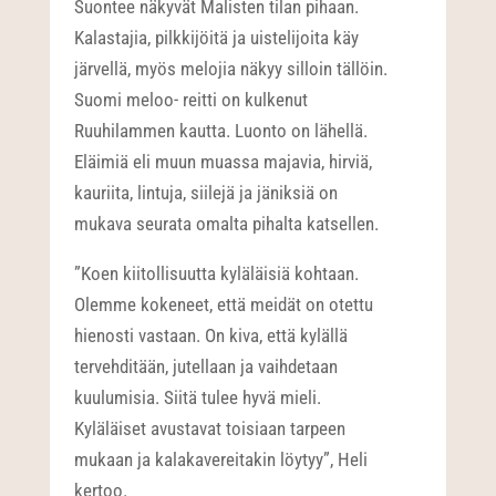
Suontee näkyvät Malisten tilan pihaan.
Kalastajia, pilkkijöitä ja uistelijoita käy
järvellä, myös melojia näkyy silloin tällöin.
Suomi meloo- reitti on kulkenut
Ruuhilammen kautta. Luonto on lähellä.
Eläimiä eli muun muassa majavia, hirviä,
kauriita, lintuja, siilejä ja jäniksiä on
mukava seurata omalta pihalta katsellen.
”Koen kiitollisuutta kyläläisiä kohtaan.
Olemme kokeneet, että meidät on otettu
hienosti vastaan. On kiva, että kylällä
tervehditään, jutellaan ja vaihdetaan
kuulumisia. Siitä tulee hyvä mieli.
Kyläläiset avustavat toisiaan tarpeen
mukaan ja kalakavereitakin löytyy”, Heli
kertoo.