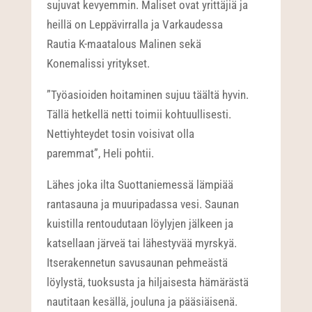
sujuvat kevyemmin. Maliset ovat yrittäjiä ja
heillä on Leppävirralla ja Varkaudessa
Rautia K-maatalous Malinen sekä
Konemalissi yritykset.
”Työasioiden hoitaminen sujuu täältä hyvin.
Tällä hetkellä netti toimii kohtuullisesti.
Nettiyhteydet tosin voisivat olla
paremmat”, Heli pohtii.
Lähes joka ilta Suottaniemessä lämpiää
rantasauna ja muuripadassa vesi. Saunan
kuistilla rentoudutaan löylyjen jälkeen ja
katsellaan järveä tai lähestyvää myrskyä.
Itserakennetun savusaunan pehmeästä
löylystä, tuoksusta ja hiljaisesta hämärästä
nautitaan kesällä, jouluna ja pääsiäisenä.