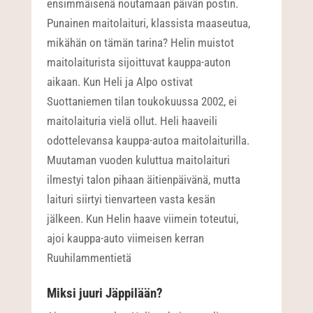
ensimmäisenä noutamaan päivän postin.
Punainen maitolaituri, klassista maaseutua,
mikähän on tämän tarina? Helin muistot
maitolaiturista sijoittuvat kauppa-auton
aikaan. Kun Heli ja Alpo ostivat
Suottaniemen tilan toukokuussa 2002, ei
maitolaituria vielä ollut. Heli haaveili
odottelevansa kauppa-autoa maitolaiturilla.
Muutaman vuoden kuluttua maitolaituri
ilmestyi talon pihaan äitienpäivänä, mutta
laituri siirtyi tienvarteen vasta kesän
jälkeen. Kun Helin haave viimein toteutui,
ajoi kauppa-auto viimeisen kerran
Ruuhilammentietä
Miksi juuri Jäppilään?