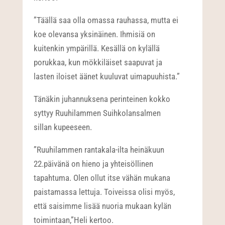
”Täällä saa olla omassa rauhassa, mutta ei
koe olevansa yksinäinen. Ihmisiä on
kuitenkin ympärillä. Kesällä on kylällä
porukkaa, kun mökkiläiset saapuvat ja
lasten iloiset äänet kuuluvat uimapuuhista.”
Tänäkin juhannuksena perinteinen kokko
syttyy Ruuhilammen Suihkolansalmen
sillan kupeeseen.
”Ruuhilammen rantakala-ilta heinäkuun
22.päivänä on hieno ja yhteisöllinen
tapahtuma. Olen ollut itse vähän mukana
paistamassa lettuja. Toiveissa olisi myös,
että saisimme lisää nuoria mukaan kylän
toimintaan,”Heli kertoo.