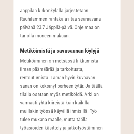
Jäppilän kirkonkylällä järjestetään
Ruuhilammen rantakala-iltaa seuraavana
päivänä 23.7 Jäppilä-päivä. Ohjelmaa on
tarjolla moneen makuun.
Metiköimistä ja savusaunan löylyjä
Metiköiminen on metsässä liikkumista
ilman päämäärää ja tarkoitusta,
rentoutumista. Tämän hyvin kuvaavan
sanan on keksinyt perheen tytär. Ja täällä
tilalla osataan myös metiköidä. Arki on
varmasti yhtä kiireistä kuin kaikilla
muillakin työssä käyvillä ihmisillä. Työ
tulee mukana maalle, mutta täällä
työasioiden käsittely ja jatkotyöstäminen