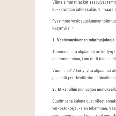
Viimeisimmät laskut saapuivat tammi
kukkaroitaan jatkossakin. Ylimääräis
Pyysimme vesiosuuskunnan toimitu
kysymyksiin.
1. Vesiosuuskunnan toimitusjohtaja 
Toiminnallista alijäämää on kertynyt
enemmän rahaa, kuin mitä tulee sisä
Vuonna 2017 kertynyttä alijäämää oli
jäseniltä perittävillä ylimääräisillä m
2. Miksi oltiin niin paljon miinuksell
Suurimpana kuluna ovat olleet enna
verkostokorjauksien tekeminen. Vää
vain minimaaliset korvaukset verrat