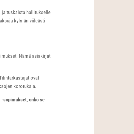
ja tuskaista hallitukselle
aksuja kylmän viileästi
timukset. Nämä asiakirjat
Tilintarkastajat ovat
ksojen korotuksia.
a -sopimukset, onko se