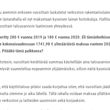
 aiemmin erikseen vuosittain laskutetut verkoston rakentamislainoj
 lainarahalla eli nyt maksetaan kyseisen lainan hoitokuluja. Hallit
sittain talousarvioin laatimisen yhteydessä.
 peritty 280 € vuonna 2019 ja 180 € vuonna 2020. Eli tämänhetkis
lee kokonaisuudessaan 1741,98 € ylimääräistä maksua vuoteen 20
he. Pitääkö tämä paikkansa?
 totesin, vuosittain kerättävää summaa käsitellään aina talousarvio
tyvät suunniteltua nopeammin ylijäämäisiksi, silloin näitä kyseisiä
että käyttötalous pitäisi saada korjattua siten, että vuosittain jää
, mutta olemme jo aika lähellä. Tällä rahalla voidaan maksaa yllättäv
 verkoston ja laitteiden uusimisiin sekä korjauksiin.