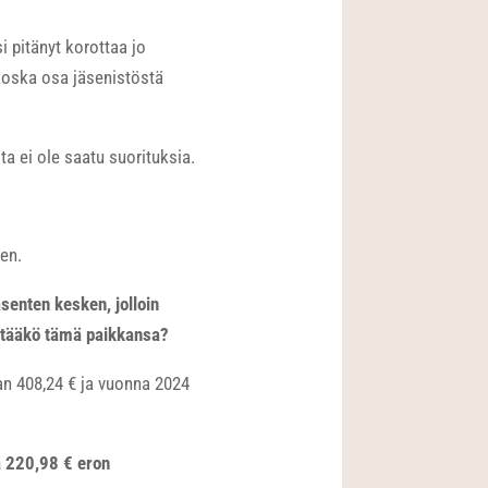
i pitänyt korottaa jo
 koska osa jäsenistöstä
a ei ole saatu suorituksia.
en.
enten kesken, jolloin
itääkö tämä paikkansa?
n 408,24 € ja vuonna 2024
ä 220,98 € eron