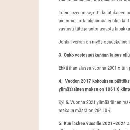
Toinen syy on se, että kulutukseen pe
aiemmin, jotta alijäämää ei olisi ker
vastusti tätä ja antoi asiasta kipakka
Jonkin verran on myös osuuskunnan jä
3. Onko vesiosuuskunnan talous ollu
Ehkä ihan alussa vuonna 2001 oltiin 
4. Vuoden 2017 kokouksen päätöksen
ylimääräinen maksu on 1061 € kiint
Kyllä. Vuonna 2021 ylimääräinen mak
maksun määrä on 284,10 €.
5. Kun laskee vuosille 2021–2024 a