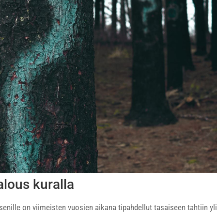
lous kuralla
nille on viimeisten vuosien aikana tipahdellut tasaiseen tahtiin y