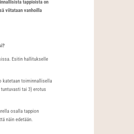
nnallisista tappioista on
sä viitataan vanhoilla
si?
sa. Esitin hallitukselle
o katetaan toiminnallisella
tuntuvasti tai 3) erotus
urella osalla tappion
tä näin edetään.