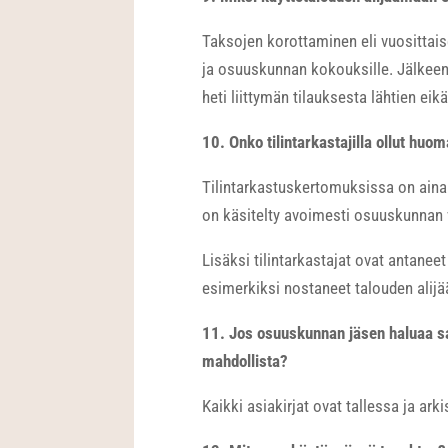
Taksojen korottaminen eli vuosittais
ja osuuskunnan kokouksille. Jälkeenp
heti liittymän tilauksesta lähtien eikä
10. Onko tilintarkastajilla ollut hu
Tilintarkastuskertomuksissa on aina 
on käsitelty avoimesti osuuskunnan v
Lisäksi tilintarkastajat ovat antaneet
esimerkiksi nostaneet talouden alijä
11. Jos osuuskunnan jäsen haluaa sa
mahdollista?
Kaikki asiakirjat ovat tallessa ja ark