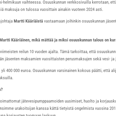
-helmikuun vaihteessa. Osuuskunnan verkkosivuilla kerrotaan, että
iä maksuja on tulossa vuosittain ainakin vuoteen 2024 asti.
sjohtaja
Martti Kääriäistä
vastaamaan joihinkin osuuskunnan jäsente
Martti Kääriäinen, mikä mättää ja miksi osuuskunnan talous on ku
 viimeisten reilun 10 vuoden ajalta. Tämä tarkoittaa, että osuuskun
än jäsenten maksamien vuosittaisten perusmaksujen sekä vesi- ja 
 yli 400 000 euroa. Osuuskunnan varsinainen kokous päätti, että ali
aksuilla.
a?
koimattomat jätevesipumppaamoiden uusimiset, huolto ja korjausku
nsimme urakoitsijan kanssa kättä tietyistä ongelmista vuosina 2
tuna korjausten tuomaan laskuun.