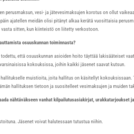
en perusmaksun, vesi- ja jätevesimaksujen korotus on ollut vaikeaa 
äin ajatellen meidän olisi pitänyt alkaa kerätä vuosittaisia perusm
 vasta sitten, kun kiinteistö on liitetty verkostoon.
omauttamista osuuskunnan toiminnasta?
todettu, että osuuskunnan asioiden hoito täyttää lakisääteiset vaa
arsinaisissa kokouksissa, joihin kaikki jäsenet saavat kutsun.
 hallitukselle muistioita, joita hallitus on käsitellyt kokouksissaan. 
ämän hallituksen tietoon ja suositelleet vesimaksujen ja muiden ta
ada nähtäväkseen vanhat kilpailutusasiakirjat, urakkatarjoukset j
istoituna. Jäsenet voivat halutessaan tutustua niihin.