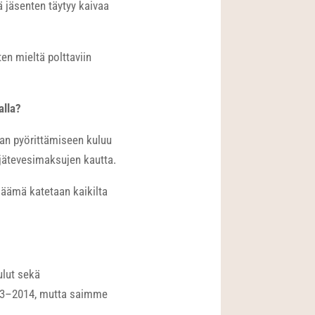
 jäsenten täytyy kaivaa
n mieltä polttaviin
ralla?
nan pyörittämiseen kuluu
jätevesimaksujen kautta.
jäämä katetaan kaikilta
lut sekä
013–2014, mutta saimme