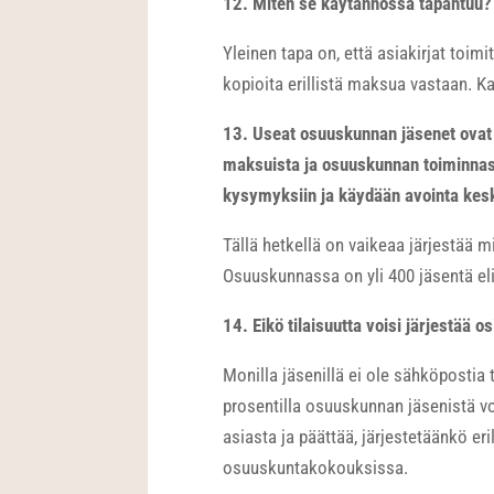
12. Miten se käytännössä tapahtuu?
Yleinen tapa on, että asiakirjat toim
kopioita erillistä maksua vastaan. Ka
13. Useat osuuskunnan jäsenet ovat tä
maksuista ja osuuskunnan toiminnast
kysymyksiin ja käydään avointa kes
Tällä hetkellä on vaikeaa järjestää 
Osuuskunnassa on yli 400 jäsentä eli k
14. Eikö tilaisuutta voisi järjestää o
Monilla jäsenillä ei ole sähköpostia
prosentilla osuuskunnan jäsenistä voi
asiasta ja päättää, järjestetäänkö eril
osuuskuntakokouksissa.