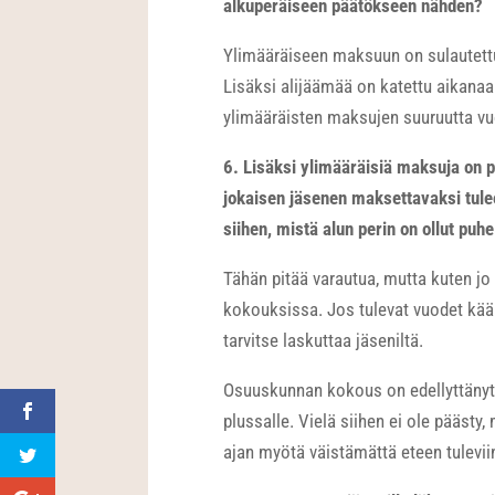
alkuperäiseen päätökseen nähden?
Ylimääräiseen maksuun on sulautettu
Lisäksi alijäämää on katettu aikanaan
ylimääräisten maksujen suuruutta vuo
6. Lisäksi ylimääräisiä maksuja on
jokaisen jäsenen maksettavaksi tu
siihen, mistä alun perin on ollut pu
Tähän pitää varautua, mutta kuten jo
kokouksissa. Jos tulevat vuodet kään
tarvitse laskuttaa jäseniltä.
Osuuskunnan kokous on edellyttänyt, 
plussalle. Vielä siihen ei ole päästy
ajan myötä väistämättä eteen tuleviin