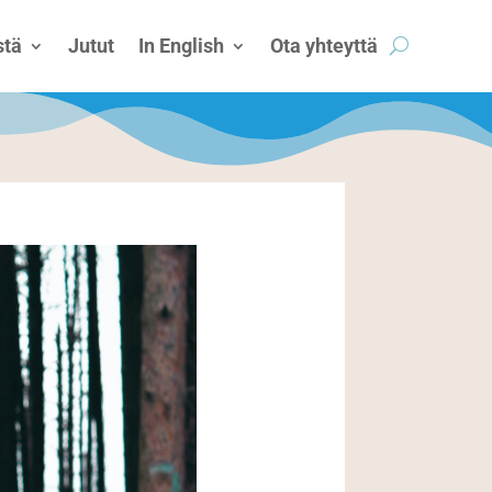
tä
Jutut
In English
Ota yhteyttä