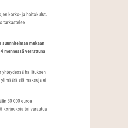
en korko- ja hoitokulut.
us tarkastelee
en suunnitelman mukaan
24 mennessä verrattuna
n yhteydessä hallituksen
 ylimääräisiä maksuja ei
dään 30 000 euroa
iä korjauksia tai varautua