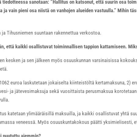
tiedotteessa sanotaan: ”Hallitus on katsonut, että suurin osa toimi
ja vain pieni osa niistä on vanhojen alueiden vastuulla.” Mihin täs
än ja Tihusniemen suuntaan rakennettua verkostoa.
än, että kaikki osallistuvat toiminnallisen tappion kattamiseen. Mik
sen kesken ja sen jälkeen myös osuuskunnan varsinaisissa kokouksis
etä.
i 1062 euroa laskutetaan jokaiselta kiinteistöltä kertamaksuna, 2) er
 vesi- ja jätevesimaksuja sekä vuosittaista perusmaksua korotetaan 
ulla.
rotus katetaan ylimääräisillä maksuilla, ja kaikki osallistuvat yhtä su
 samassa veneessä. Myös osuuskuntakokous päätti yksimielisesti, et
ei puututtu aiemmin?