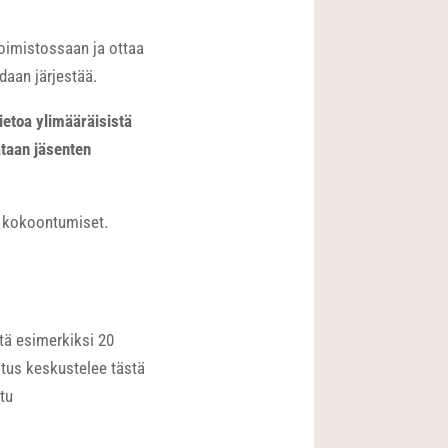
toimistossaan ja ottaa
daan järjestää.
tietoa ylimääräisistä
ataan jäsenten
n kokoontumiset.
ttä esimerkiksi 20
itus keskustelee tästä
tu