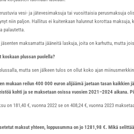
rustuvia vesi- ja jätevesimaksuja tai vuosittaisia perusmaksuja olis
tynyt niin paljon. Hallitus ei kuitenkaan halunnut korottaa maksuja,
a palautetta.
senten maksamatta jääneitä laskuja, joita on karhuttu, mutta joist
t koskaan plussan puolella?
plussalla, mutta sen jälkeen tulos on ollut koko ajan miinusmerkkin
 mukaan reilun 400 000 euron alijäämä jaetaan tasan kaikkien jäs
eistöä kohti ja se maksetaan osissa vuosien 2021–2024 aikana. P
su on 181,40 €, vuonna 2022 se on 408,24 €, vuonna 2023 maksetaa
setetut maksut yhteen, loppusumma on jo 1281,98 €. Mikä selittä