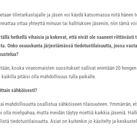
itetaan tilintarkastajalle ja jäsen voi käydä katsomassa niitä hänen 
nnattaa ottaa yhteyttä minuun tai hallituksen jäseniin, niin tämä voi
llä hetkellä vihaisia ja kokevat, että eivät ole saaneet riittävästi 
a. Onko osuuskunta järjestämässä tiedotustilaisuutta, jossa vast
kustelua?
mitään, koska viranomaisten suositukset sallivat enintään 20 henge
aikilla pitäisi olla mahdollisuus tulla paikalle.
sittain sähköisesti?
 tai mahdollisuutta osallistua sähköiseen tilaisuuteen. Ymmärrän, e
 olla mielipahaa, mutta meidän täytyy miettiä kaikkia jäseniä. Hall
listä tiedotustilaisuutta. Asiat on kuitenkin jo käsitelty ja keskustel