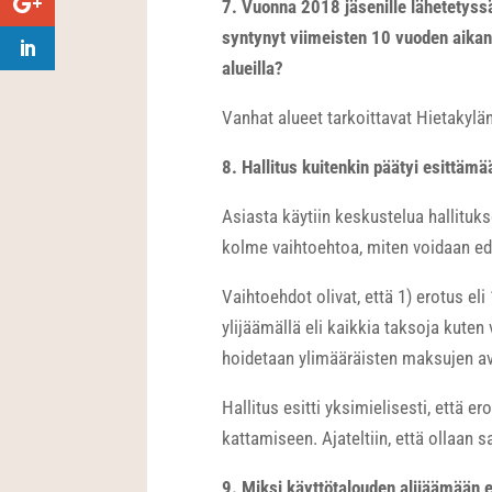
7. Vuonna 2018 jäsenille lähetetyssä 
syntynyt viimeisten 10 vuoden aikana 
alueilla?
Vanhat alueet tarkoittavat Hietakyl
8. Hallitus kuitenkin päätyi esittämä
Asiasta käytiin keskustelua hallituk
kolme vaihtoehtoa, miten voidaan ed
Vaihtoehdot olivat, että 1) erotus el
ylijäämällä eli kaikkia taksoja kuten
hoidetaan ylimääräisten maksujen av
Hallitus esitti yksimielisesti, että e
kattamiseen. Ajateltiin, että ollaan
9. Miksi käyttötalouden alijäämään 