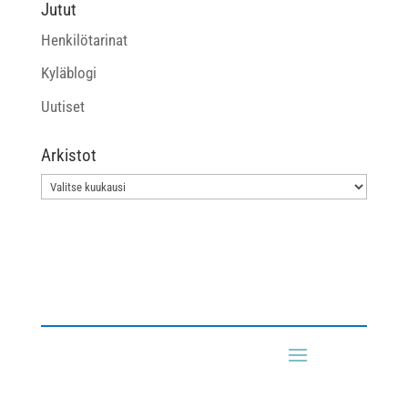
Jutut
Henkilötarinat
Kyläblogi
Uutiset
Arkistot
Arkistot