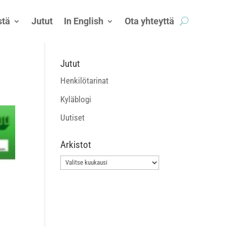
tä
Jutut
In English
Ota yhteyttä
Jutut
Henkilötarinat
Kyläblogi
Uutiset
Arkistot
Arkistot