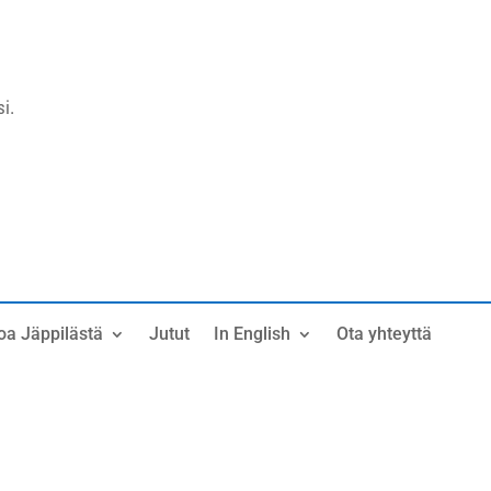
i.
oa Jäppilästä
Jutut
In English
Ota yhteyttä