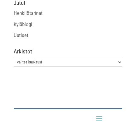
Jutut
Henkilötarinat
Kyläblogi
Uutiset
Arkistot
Arkistot