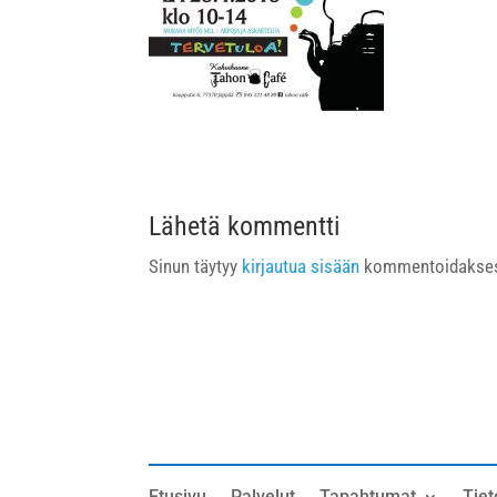
Lähetä kommentti
Sinun täytyy
kirjautua sisään
kommentoidakses
Etusivu
Palvelut
Tapahtumat
Tiet