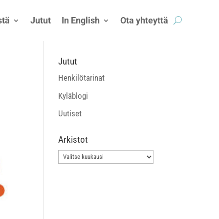
tä
Jutut
In English
Ota yhteyttä
Jutut
Henkilötarinat
Kyläblogi
Uutiset
Arkistot
Arkistot