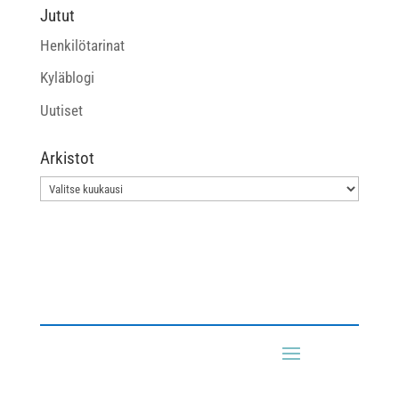
Jutut
Henkilötarinat
Kyläblogi
Uutiset
Arkistot
Arkistot