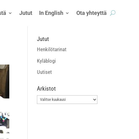
tä
Jutut
In English
Ota yhteyttä
Jutut
Henkilötarinat
Kyläblogi
Uutiset
Arkistot
Arkistot